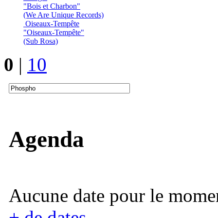
"Bois et Charbon"
(We Are Unique Records)
Oiseaux-Tempête
"Oiseaux-Tempête"
(Sub Rosa)
0
|
10
Agenda
Aucune date pour le mome
+ de dates