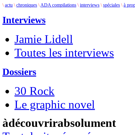
\
actu
\
chroniques
\
ADA compilations
\
interviews
\
spéciales
\
à pro
Interviews
Jamie Lidell
Toutes les interviews
Dossiers
30 Rock
Le graphic novel
àdécouvrirabsolument