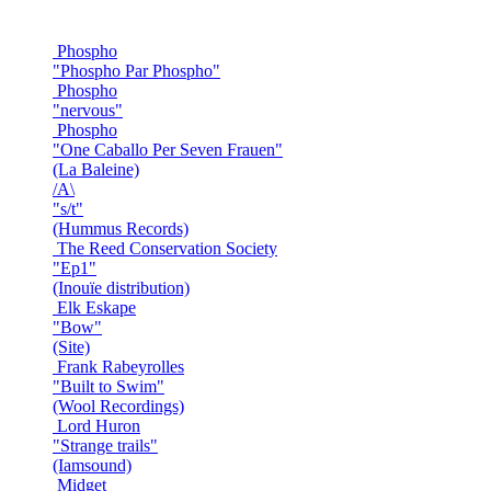
Phospho
"Phospho Par Phospho"
Phospho
"nervous"
Phospho
"One Caballo Per Seven Frauen"
(La Baleine)
/A\
"s/t"
(Hummus Records)
The Reed Conservation Society
"Ep1"
(Inouïe distribution)
Elk Eskape
"Bow"
(Site)
Frank Rabeyrolles
"Built to Swim"
(Wool Recordings)
Lord Huron
"Strange trails"
(Iamsound)
Midget