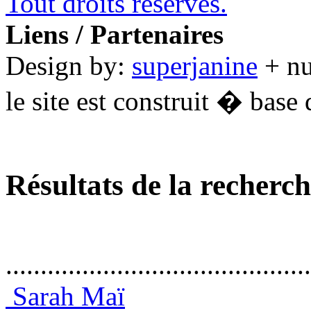
Tout droits réservés.
Liens / Partenaires
Design by:
superjanine
+ n
le site est construit � base 
Résultats de la recherc
............................................
Sarah Maï