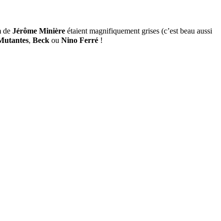
m
de
Jérôme Minière
étaient magnifiquement grises (c’est beau aussi
Mutantes
,
Beck
ou
Nino Ferré
!