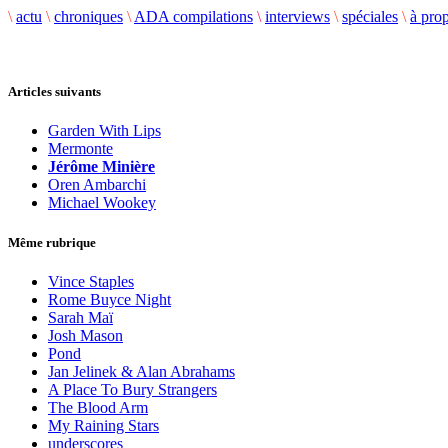
\
actu
\
chroniques
\
ADA compilations
\
interviews
\
spéciales
\
à pro
Articles suivants
Garden With Lips
Mermonte
Jérôme Minière
Oren Ambarchi
Michael Wookey
Même rubrique
Vince Staples
Rome Buyce Night
Sarah Maï
Josh Mason
Pond
Jan Jelinek & Alan Abrahams
A Place To Bury Strangers
The Blood Arm
My Raining Stars
underscores