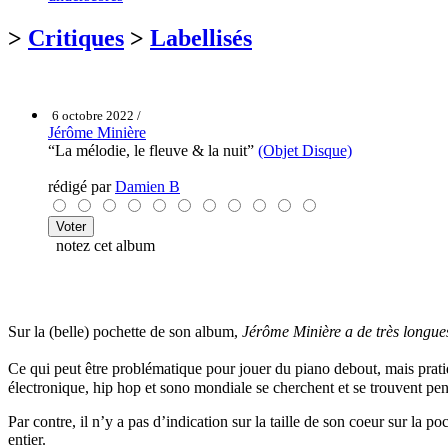
>
Critiques
>
Labellisés
6 octobre 2022 /
Jérôme Minière
“La mélodie, le fleuve & la nuit”
(Objet Disque)
rédigé par
Damien B
notez cet album
Sur la (belle) pochette de son album,
Jérôme Minière a de très longue
Ce qui peut être problématique pour jouer du piano debout, mais prati
électronique, hip hop et sono mondiale se cherchent et se trouvent pend
Par contre, il n’y a pas d’indication sur la taille de son coeur sur la
entier.