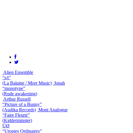
Alien Ensemble
“s/t”
(La Balaine / Morr Music)
Jonah
“monotype”
(Rude awakening)
Arthur Russell
“Picture of a Bunny”
(Audika Records)
Mont Analogue
“Faire Fleurir”
(Kidderminster)
ÙØ
“Utopies Ordinaires”