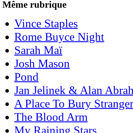
Même rubrique
Vince Staples
Rome Buyce Night
Sarah Maï
Josh Mason
Pond
Jan Jelinek & Alan Abra
A Place To Bury Strange
The Blood Arm
My Raining Stars