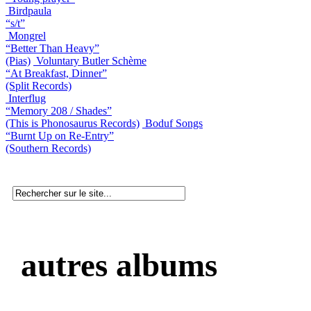
Birdpaula
“s/t”
Mongrel
“Better Than Heavy”
(Pias)
Voluntary Butler Schème
“At Breakfast, Dinner”
(Split Records)
Interflug
“Memory 208 / Shades”
(This is Phonosaurus Records)
Boduf Songs
“Burnt Up on Re-Entry”
(Southern Records)
autres albums