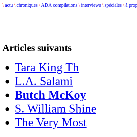
\
actu
\
chroniques
\
ADA compilations
\
interviews
\
spéciales
\
à pro
Articles suivants
Tara King Th
L.A. Salami
Butch McKoy
S. William Shine
The Very Most