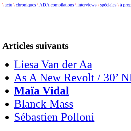
\
actu
\
chroniques
\
ADA compilations
\
interviews
\
spéciales
\
à pro
Articles suivants
Liesa Van der Aa
As A New Revolt / 30’ 
Maïa Vidal
Blanck Mass
Sébastien Polloni