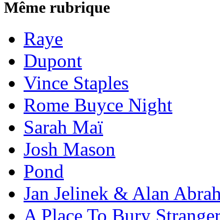
Même rubrique
Raye
Dupont
Vince Staples
Rome Buyce Night
Sarah Maï
Josh Mason
Pond
Jan Jelinek & Alan Abra
A Place To Bury Strange