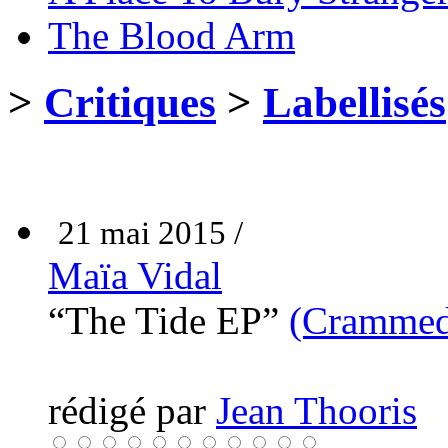
The Blood Arm
>
Critiques
>
Labellisés
21 mai 2015 /
Maïa Vidal
“The Tide EP”
(Crammed
rédigé par
Jean Thooris