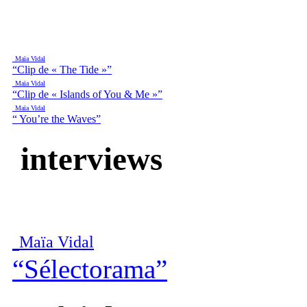
Maïa Vidal
“Clip de « The Tide »”
Maïa Vidal
“Clip de « Islands of You & Me »”
Maïa Vidal
“ You’re the Waves”
interviews
Maïa Vidal
“Sélectorama”