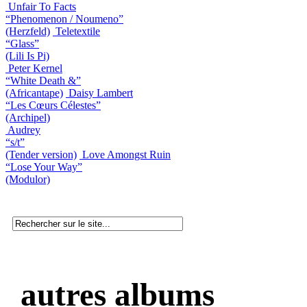
Unfair To Facts
“Phenomenon / Noumeno”
(Herzfeld)
Teletextile
“Glass”
(Lili Is Pi)
Peter Kernel
“White Death &”
(Africantape)
Daisy Lambert
“Les Cœurs Célestes”
(Archipel)
Audrey
“s/t”
(Tender version)
Love Amongst Ruin
“Lose Your Way”
(Modulor)
autres albums