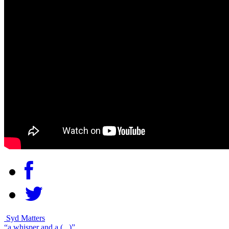
Syd Matters
“a whisper and a (...)”