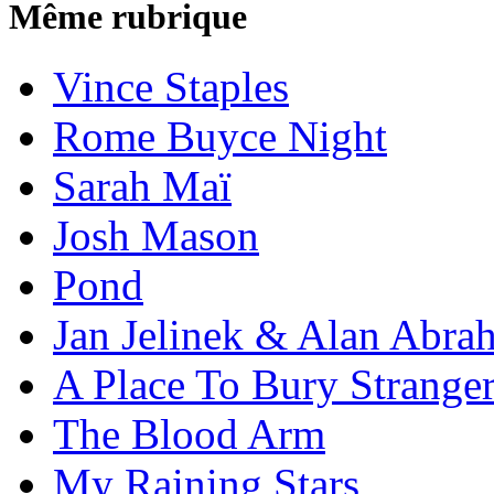
Même rubrique
Vince Staples
Rome Buyce Night
Sarah Maï
Josh Mason
Pond
Jan Jelinek & Alan Abra
A Place To Bury Strange
The Blood Arm
My Raining Stars