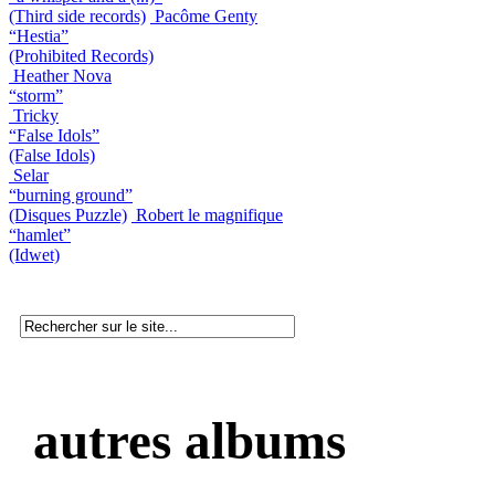
(Third side records)
Pacôme Genty
“Hestia”
(Prohibited Records)
Heather Nova
“storm”
Tricky
“False Idols”
(False Idols)
Selar
“burning ground”
(Disques Puzzle)
Robert le magnifique
“hamlet”
(Idwet)
autres albums