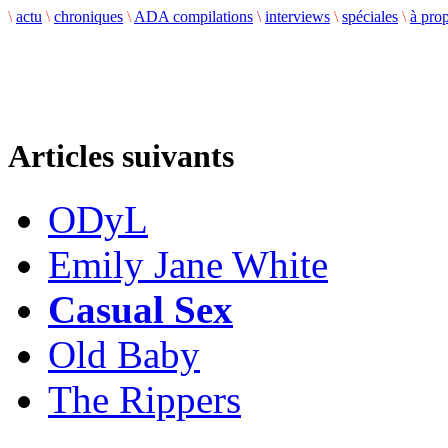
\
actu
\
chroniques
\
ADA compilations
\
interviews
\
spéciales
\
à pro
Articles suivants
ODyL
Emily Jane White
Casual Sex
Old Baby
The Rippers