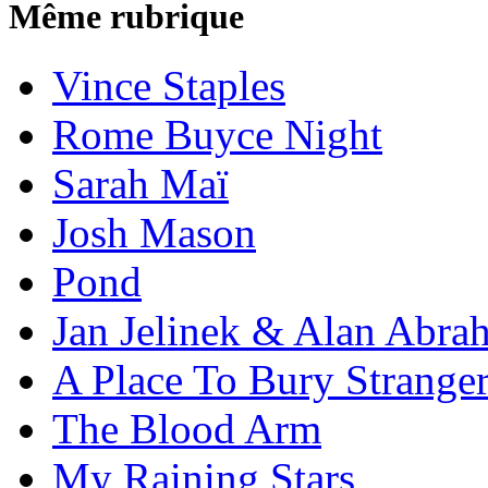
Même rubrique
Vince Staples
Rome Buyce Night
Sarah Maï
Josh Mason
Pond
Jan Jelinek & Alan Abra
A Place To Bury Strange
The Blood Arm
My Raining Stars