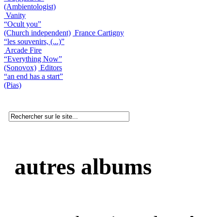
(Ambientologist)
Vanity
“Ocult you”
(Church independent)
France Cartigny
“les souvenirs, (...)”
Arcade Fire
“Everything Now”
(Sonovox)
Editors
“an end has a start”
(Pias)
autres albums