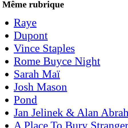
Même rubrique
Raye
Dupont
Vince Staples
Rome Buyce Night
Sarah Maï
Josh Mason
Pond
Jan Jelinek & Alan Abra
A Place To Bury Strange