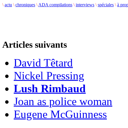
\
actu
\
chroniques
\
ADA compilations
\
interviews
\
spéciales
\
à pro
Articles suivants
David Têtard
Nickel Pressing
Lush Rimbaud
Joan as police woman
Eugene McGuinness