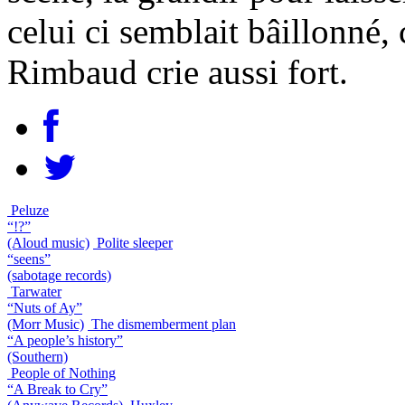
celui ci semblait bâillonné,
Rimbaud crie aussi fort.
Peluze
“!?”
(Aloud music)
Polite sleeper
“seens”
(sabotage records)
Tarwater
“Nuts of Ay”
(Morr Music)
The dismemberment plan
“A people’s history”
(Southern)
People of Nothing
“A Break to Cry”