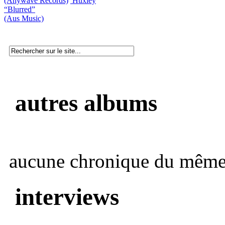
(Anywave Records)
Huxley
“Blurred”
(Aus Music)
autres albums
aucune chronique du même 
interviews