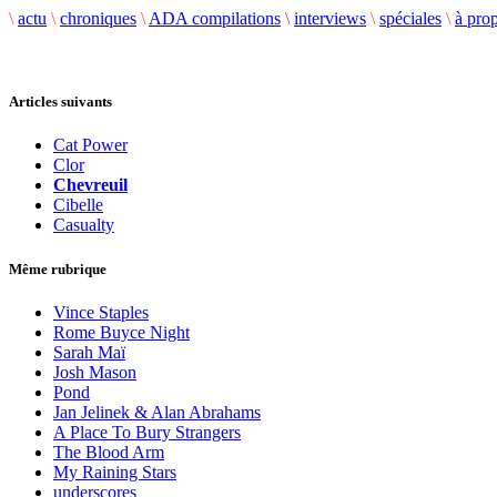
\
actu
\
chroniques
\
ADA compilations
\
interviews
\
spéciales
\
à pro
Articles suivants
Cat Power
Clor
Chevreuil
Cibelle
Casualty
Même rubrique
Vince Staples
Rome Buyce Night
Sarah Maï
Josh Mason
Pond
Jan Jelinek & Alan Abrahams
A Place To Bury Strangers
The Blood Arm
My Raining Stars
underscores