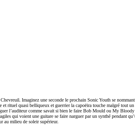
e Chevreuil. Imaginez une seconde le prochain Sonic Youth se nommant
ge et rituel quasi belliqueux et guerrier la capoëira touche malgré tout
iguer l’auditeur comme savait si bien le faire Bob Mould ou My Bloody V
fragiles qui voient une guitare se faire narguer par un synthé pendant qu
r au milieu de soleir supérieur.