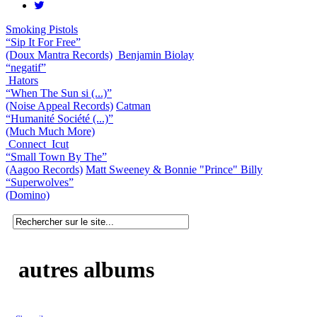
Smoking Pistols
“Sip It For Free”
(Doux Mantra Records)
Benjamin Biolay
“negatif”
Hators
“When The Sun si (...)”
(Noise Appeal Records)
Catman
“Humanité Société (...)”
(Much Much More)
Connect_Icut
“Small Town By The”
(Aagoo Records)
Matt Sweeney & Bonnie "Prince" Billy
“Superwolves”
(Domino)
autres albums