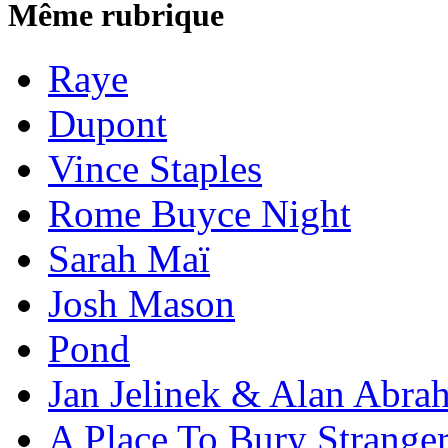
Même rubrique
Raye
Dupont
Vince Staples
Rome Buyce Night
Sarah Maï
Josh Mason
Pond
Jan Jelinek & Alan Abra
A Place To Bury Strange