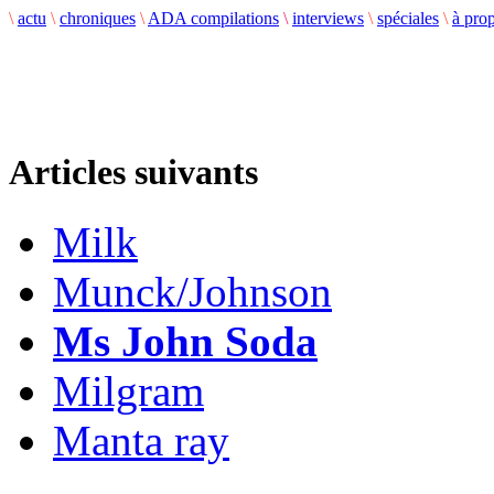
\
actu
\
chroniques
\
ADA compilations
\
interviews
\
spéciales
\
à pro
Articles suivants
Milk
Munck/Johnson
Ms John Soda
Milgram
Manta ray