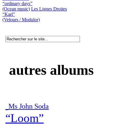
“ordinary days”
(Ocean music)
Les Lignes Droites
“Karl”
(Velours / Modulor)
autres albums
Ms John Soda
“Loom”