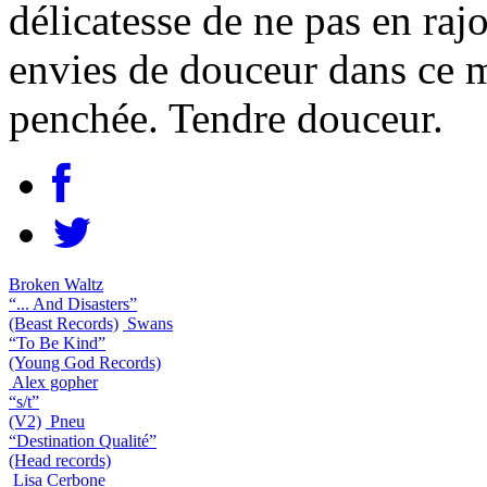
délicatesse de ne pas en raj
envies de douceur dans ce m
penchée. Tendre douceur.
Broken Waltz
“... And Disasters”
(Beast Records)
Swans
“To Be Kind”
(Young God Records)
Alex gopher
“s/t”
(V2)
Pneu
“Destination Qualité”
(Head records)
Lisa Cerbone