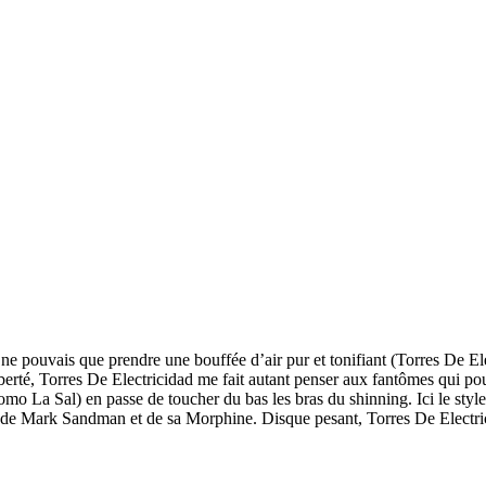
 ne pouvais que prendre une bouffée d’air pur et tonifiant (Torres De El
a liberté, Torres De Electricidad me fait autant penser aux fantômes qui 
omo La Sal) en passe de toucher du bas les bras du shinning. Ici le styl
 de Mark Sandman et de sa Morphine. Disque pesant, Torres De Electric