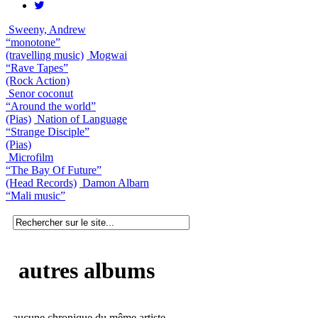
Sweeny, Andrew
“monotone”
(travelling music)
Mogwai
“Rave Tapes”
(Rock Action)
Senor coconut
“Around the world”
(Pias)
Nation of Language
“Strange Disciple”
(Pias)
Microfilm
“The Bay Of Future”
(Head Records)
Damon Albarn
“Mali music”
autres albums
aucune chronique du même artiste.