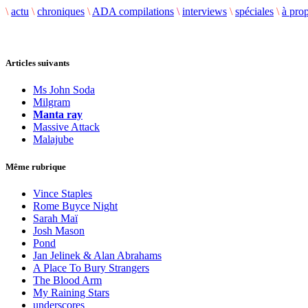
\
actu
\
chroniques
\
ADA compilations
\
interviews
\
spéciales
\
à pro
Articles suivants
Ms John Soda
Milgram
Manta ray
Massive Attack
Malajube
Même rubrique
Vince Staples
Rome Buyce Night
Sarah Maï
Josh Mason
Pond
Jan Jelinek & Alan Abrahams
A Place To Bury Strangers
The Blood Arm
My Raining Stars
underscores