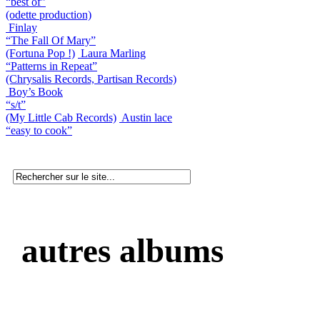
“best of”
(odette production)
Finlay
“The Fall Of Mary”
(Fortuna Pop !)
Laura Marling
“Patterns in Repeat”
(Chrysalis Records, Partisan Records)
Boy’s Book
“s/t”
(My Little Cab Records)
Austin lace
“easy to cook”
autres albums