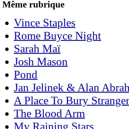
Même rubrique
Vince Staples
Rome Buyce Night
Sarah Maï
Josh Mason
Pond
Jan Jelinek & Alan Abra
A Place To Bury Strange
The Blood Arm
My Raining Stars