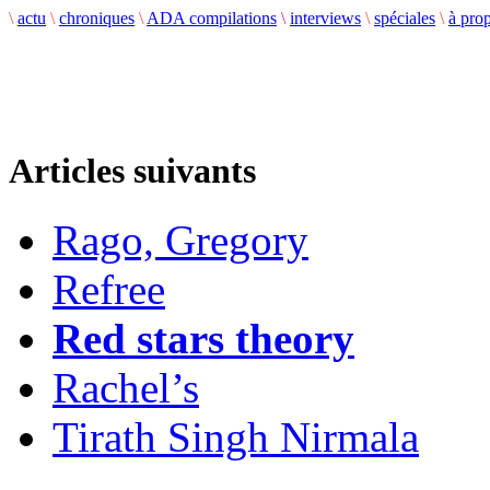
\
actu
\
chroniques
\
ADA compilations
\
interviews
\
spéciales
\
à pro
Articles suivants
Rago, Gregory
Refree
Red stars theory
Rachel’s
Tirath Singh Nirmala