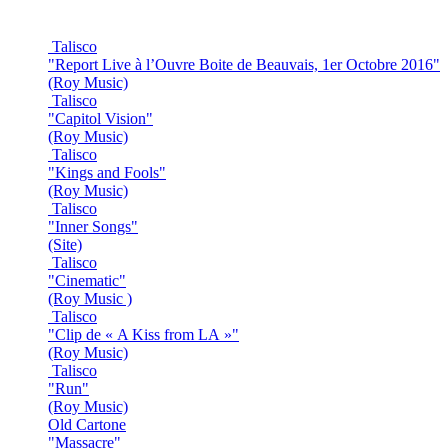
Talisco
"Report Live à l’Ouvre Boite de Beauvais, 1er Octobre 2016"
(Roy Music)
Talisco
"Capitol Vision"
(Roy Music)
Talisco
"Kings and Fools"
(Roy Music)
Talisco
"Inner Songs"
(Site)
Talisco
"Cinematic"
(Roy Music )
Talisco
"Clip de « A Kiss from LA »"
(Roy Music)
Talisco
"Run"
(Roy Music)
Old Cartone
"Massacre"