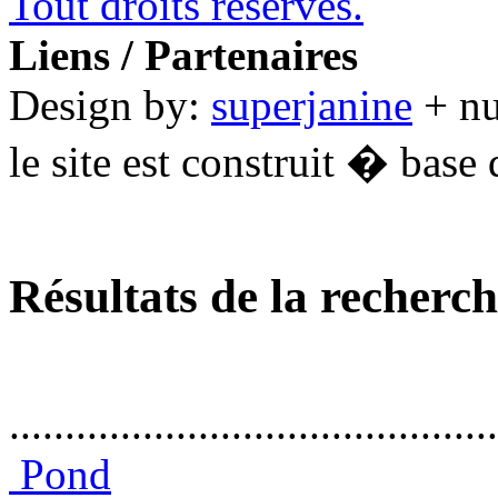
Tout droits réservés.
Liens / Partenaires
Design by:
superjanine
+ n
le site est construit � base 
Résultats de la recherc
............................................
Pond