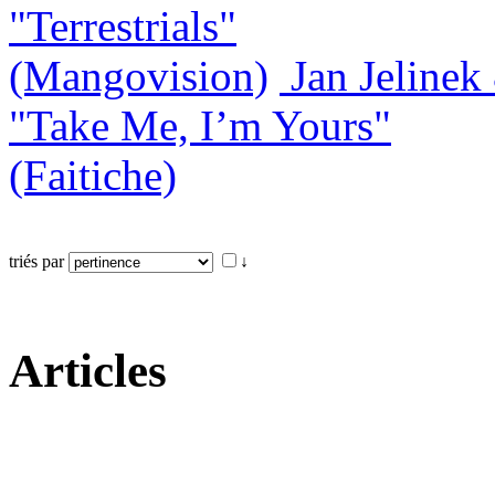
"Terrestrials"
(Mangovision)
Jan Jeline
"Take Me, I’m Yours"
(Faitiche)
triés par
↓
Articles