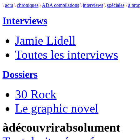
\
actu
\
chroniques
\
ADA compilations
\
interviews
\
spéciales
\
à pro
Interviews
Jamie Lidell
Toutes les interviews
Dossiers
30 Rock
Le graphic novel
àdécouvrirabsolument