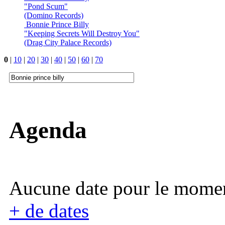
"Pond Scum"
(Domino Records)
Bonnie Prince Billy
"Keeping Secrets Will Destroy You"
(Drag City Palace Records)
0
|
10
|
20
|
30
|
40
|
50
|
60
|
70
Agenda
Aucune date pour le mome
+ de dates