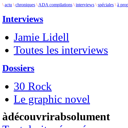
\
actu
\
chroniques
\
ADA compilations
\
interviews
\
spéciales
\
à pro
Interviews
Jamie Lidell
Toutes les interviews
Dossiers
30 Rock
Le graphic novel
àdécouvrirabsolument