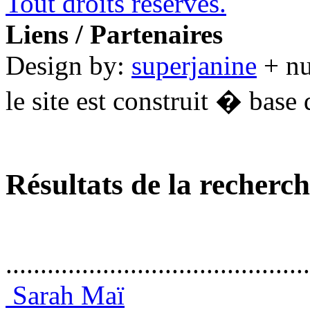
Tout droits réservés.
Liens / Partenaires
Design by:
superjanine
+ n
le site est construit � base 
Résultats de la recherc
............................................
Sarah Maï