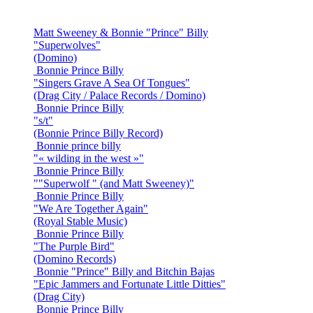
Matt Sweeney & Bonnie "Prince" Billy
"Superwolves"
(Domino)
Bonnie Prince Billy
"Singers Grave A Sea Of Tongues"
(Drag City / Palace Records / Domino)
Bonnie Prince Billy
"s/t"
(Bonnie Prince Billy Record)
Bonnie prince billy
"« wilding in the west »"
Bonnie Prince Billy
""Superwolf " (and Matt Sweeney)"
Bonnie Prince Billy
"We Are Together Again"
(Royal Stable Music)
Bonnie Prince Billy
"The Purple Bird"
(Domino Records)
Bonnie "Prince" Billy and Bitchin Bajas
"Epic Jammers and Fortunate Little Ditties"
(Drag City)
Bonnie Prince Billy