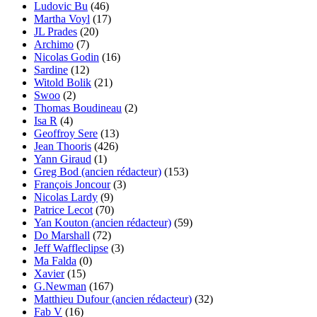
Ludovic Bu
(46)
Martha Voyl
(17)
JL Prades
(20)
Archimo
(7)
Nicolas Godin
(16)
Sardine
(12)
Witold Bolik
(21)
Swoo
(2)
Thomas Boudineau
(2)
Isa R
(4)
Geoffroy Sere
(13)
Jean Thooris
(426)
Yann Giraud
(1)
Greg Bod (ancien rédacteur)
(153)
François Joncour
(3)
Nicolas Lardy
(9)
Patrice Lecot
(70)
Yan Kouton (ancien rédacteur)
(59)
Do Marshall
(72)
Jeff Waffleclipse
(3)
Ma Falda
(0)
Xavier
(15)
G.Newman
(167)
Matthieu Dufour (ancien rédacteur)
(32)
Fab V
(16)