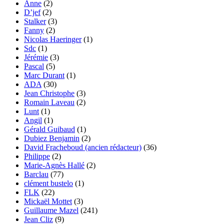
Anne
(2)
D’jef
(2)
Stalker
(3)
Fanny
(2)
Nicolas Haeringer
(1)
Sdc
(1)
Jérémie
(3)
Pascal
(5)
Marc Durant
(1)
ADA
(30)
Jean Christophe
(3)
Romain Laveau
(2)
Lunt
(1)
Angil
(1)
Gérald Guibaud
(1)
Dubiez Benjamin
(2)
David Fracheboud (ancien rédacteur)
(36)
Philippe
(2)
Marie-Agnès Hallé
(2)
Barclau
(77)
clément bustelo
(1)
FLK
(22)
Mickaël Mottet
(3)
Guillaume Mazel
(241)
Jean Cliz
(9)