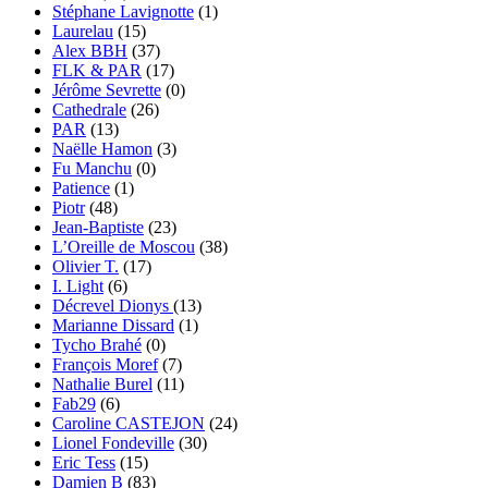
Stéphane Lavignotte
(1)
Laurelau
(15)
Alex BBH
(37)
FLK & PAR
(17)
Jérôme Sevrette
(0)
Cathedrale
(26)
PAR
(13)
Naëlle Hamon
(3)
Fu Manchu
(0)
Patience
(1)
Piotr
(48)
Jean-Baptiste
(23)
L’Oreille de Moscou
(38)
Olivier T.
(17)
I. Light
(6)
Décrevel Dionys
(13)
Marianne Dissard
(1)
Tycho Brahé
(0)
François Moref
(7)
Nathalie Burel
(11)
Fab29
(6)
Caroline CASTEJON
(24)
Lionel Fondeville
(30)
Eric Tess
(15)
Damien B
(83)