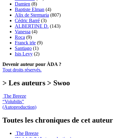
Damien
(8)
Baptiste Elman
(4)
Alix de Stermaria
(807)
Cédric Barré
(3)
ALBERTINE D.
(143)
Vanessa
(4)
Roca
(9)
Franck irle
(9)
Santiago
(1)
Isis Levy
(2)
Devenir auteur pour ÀDA ?
Tout droits réservés.
> Les auteurs > Swoo
The Breeze
“Volubilis”
(Autoproduction)
Toutes les chroniques de cet auteur
The Breeze