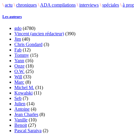
\
actu
\
chroniques
\
ADA compilations
\
interviews
\
spéciales
\
à pro
Les auteurs
gdo
(4780)
Vincent (ancien rédacteur)
(390)
Jim
(40)
Chris Gondard
(3)
Fab
(12)
Tommy
(15)
Yann
(16)
Onze
(18)
O.W.
(25)
Will
(33)
Marc
(8)
Michel M.
(31)
Kowalski
(11)
Seb
(7)
Julien
(14)
Antoine
(4)
Jean Charles
(8)
Vanille
(10)
Benoit
(27)
Pascal Saraiva
(2)