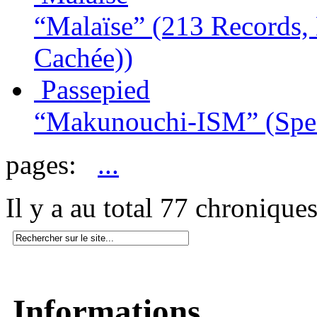
“Malaïse”
(213 Records,
Cachée))
Passepied
“Makunouchi-ISM”
(Spe
pages:
...
Il y a au total 77 chronique
Informations