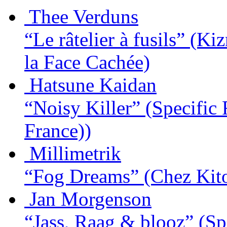
Thee Verduns
“Le râtelier à fusils”
(Kiz
la Face Cachée)
Hatsune Kaidan
“Noisy Killer”
(Specific 
France))
Millimetrik
“Fog Dreams”
(Chez Kito
Jan Morgenson
“Jass, Raag & blooz”
(Sp