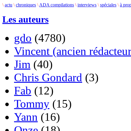
\
actu
\
chroniques
\
ADA compilations
\
interviews
\
spéciales
\
à pro
Les auteurs
gdo
(4780)
Vincent (ancien rédacteur
Jim
(40)
Chris Gondard
(3)
Fab
(12)
Tommy
(15)
Yann
(16)
Onze
(18)