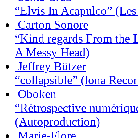
“Elvis In Acapulco”
(Les
Carton Sonore
“Kind regards From the La
A Messy Head)
Jeffrey Bützer
“collapsible”
(lona Recor
Oboken
“Rétrospective numérique
(Autoproduction)
Marie-Flore