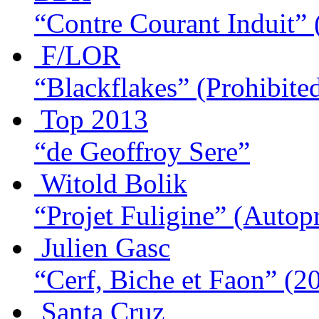
“Contre Courant Induit”
F/LOR
“Blackflakes”
(Prohibite
Top 2013
“de Geoffroy Sere”
Witold Bolik
“Projet Fuligine”
(Autopr
Julien Gasc
“Cerf, Biche et Faon”
(2
Santa Cruz