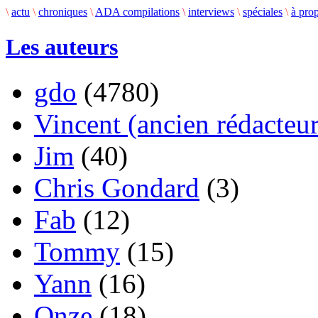
\
actu
\
chroniques
\
ADA compilations
\
interviews
\
spéciales
\
à pro
Les auteurs
gdo
(4780)
Vincent (ancien rédacteur
Jim
(40)
Chris Gondard
(3)
Fab
(12)
Tommy
(15)
Yann
(16)
Onze
(18)