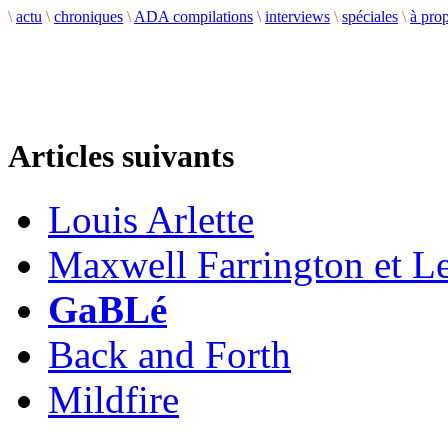
\
actu
\
chroniques
\
ADA compilations
\
interviews
\
spéciales
\
à pro
Articles suivants
Louis Arlette
Maxwell Farrington et 
GaBLé
Back and Forth
Mildfire