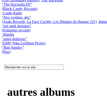
(Les chroniques sonores)
The Hacienda
“The Hacienda EP”
(Black Candy Records)
Corde Raide
“Des vestiges, des”
(Araki Records, La Face Cachée, Les Disques du Hangar 221)
Immu
“not until morning”
(Eglantine records)
Higelin
“amor doloroso”
(EMI)
Nika Leeflang Project
“Bad Sunday”
(Pias)
autres albums