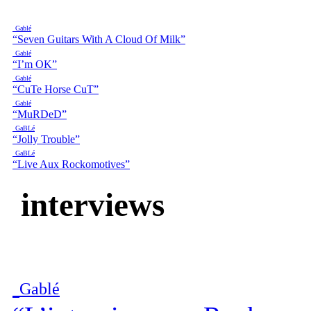
Gablé
“Seven Guitars With A Cloud Of Milk”
Gablé
“I’m OK”
Gablé
“CuTe Horse CuT”
Gablé
“MuRDeD”
GaBLé
“Jolly Trouble”
GaBLé
“Live Aux Rockomotives”
interviews
Gablé