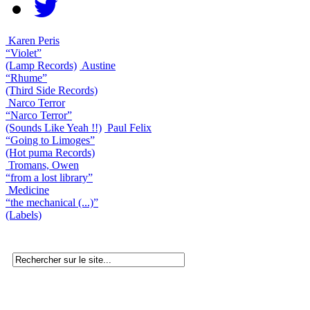
Karen Peris
“Violet”
(Lamp Records)
Austine
“Rhume”
(Third Side Records)
Narco Terror
“Narco Terror”
(Sounds Like Yeah !!)
Paul Felix
“Going to Limoges”
(Hot puma Records)
Tromans, Owen
“from a lost library”
Medicine
“the mechanical (...)”
(Labels)