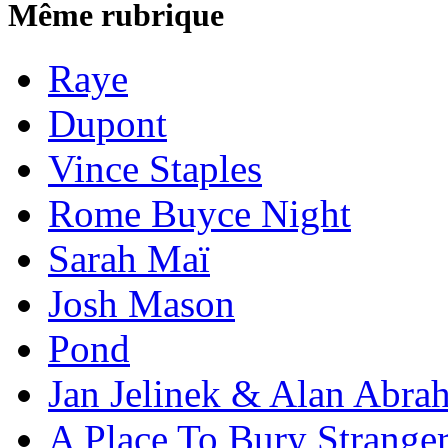
Même rubrique
Raye
Dupont
Vince Staples
Rome Buyce Night
Sarah Maï
Josh Mason
Pond
Jan Jelinek & Alan Abra
A Place To Bury Strange