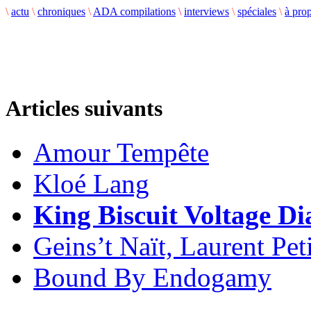
\
actu
\
chroniques
\
ADA compilations
\
interviews
\
spéciales
\
à pro
Articles suivants
Amour Tempête
Kloé Lang
King Biscuit Voltage Di
Geins’t Naït, Laurent Pe
Bound By Endogamy