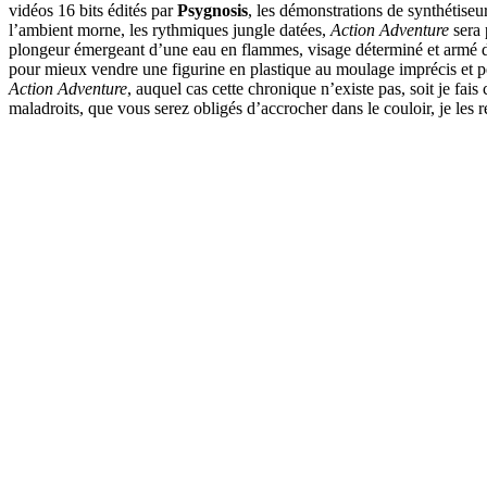
vidéos 16 bits édités par
Psygnosis
, les démonstrations de synthétise
l’ambient morne, les rythmiques jungle datées,
Action Adventure
sera 
plongeur émergeant d’une eau en flammes, visage déterminé et armé d’
pour mieux vendre une figurine en plastique au moulage imprécis et pe
Action Adventure
, auquel cas cette chronique n’existe pas, soit je fais
maladroits, que vous serez obligés d’accrocher dans le couloir, je le