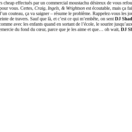
urs cheap effectués par un commercial moustachu désireux de vous refourg
pour vous. Certes,
Craig
,
Ingels, & Wrightson
est écoutable, mais ça fa
un couteau, ça va saigner – résume le problème. Rappelez-vous les joue
inte de travers. Sauf que là, et c’est ce qui m’embête, on sent
DJ Sha
 comme avec les enfants quand en sortant de l’école, le sourire jusqu’aux 
s remercie du fond du cœur, parce que je les aime et que… oh wait,
DJ S