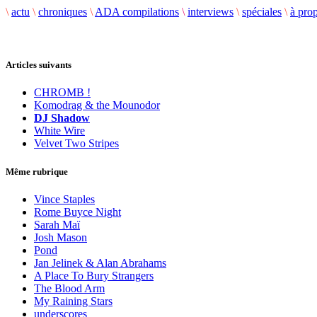
\
actu
\
chroniques
\
ADA compilations
\
interviews
\
spéciales
\
à pro
Articles suivants
CHROMB !
Komodrag & the Mounodor
DJ Shadow
White Wire
Velvet Two Stripes
Même rubrique
Vince Staples
Rome Buyce Night
Sarah Maï
Josh Mason
Pond
Jan Jelinek & Alan Abrahams
A Place To Bury Strangers
The Blood Arm
My Raining Stars
underscores