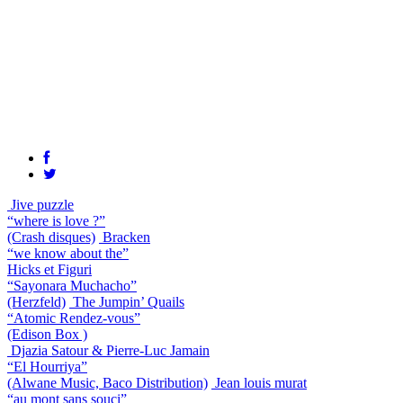
Jive puzzle
“where is love ?”
(Crash disques)
Bracken
“we know about the”
Hicks et Figuri
“Sayonara Muchacho”
(Herzfeld)
The Jumpin’ Quails
“Atomic Rendez-vous”
(Edison Box )
Djazia Satour & Pierre-Luc Jamain
“El Hourriya”
(Alwane Music, Baco Distribution)
Jean louis murat
“au mont sans souci”