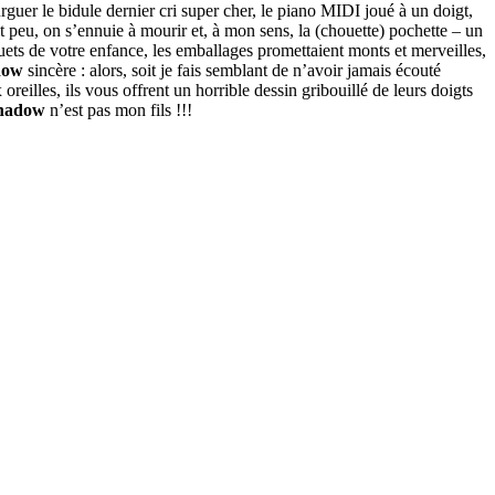
uer le bidule dernier cri super cher, le piano MIDI joué à un doigt,
it peu, on s’ennuie à mourir et, à mon sens, la (chouette) pochette – un
ts de votre enfance, les emballages promettaient monts et merveilles,
dow
sincère : alors, soit je fais semblant de n’avoir jamais écouté
oreilles, ils vous offrent un horrible dessin gribouillé de leurs doigts
hadow
n’est pas mon fils !!!