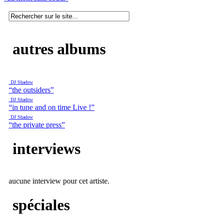
autres albums
DJ Shadow
“the outsiders”
DJ Shadow
“in tune and on time Live !”
DJ Shadow
“the private press”
interviews
aucune interview pour cet artiste.
spéciales