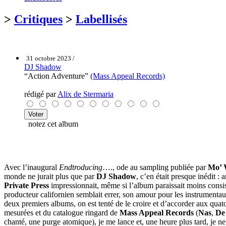
>
Critiques
>
Labellisés
31 octobre 2023 /
DJ Shadow
“Action Adventure”
(Mass Appeal Records)
rédigé par
Alix de Stermaria
notez cet album
Avec l’inaugural
Endtroducing
…., ode au sampling publiée par
Mo’ 
monde ne jurait plus que par
DJ Shadow
, c’en était presque inédit :
Private Press
impressionnait, même si l’album paraissait moins consistan
producteur californien semblait errer, son amour pour les instrument
deux premiers albums, on est tenté de le croire et d’accorder aux qu
mesurées et du catalogue ringard de
Mass Appeal Records
(
Nas
,
De
chanté, une purge atomique), je me lance et, une heure plus tard, je n