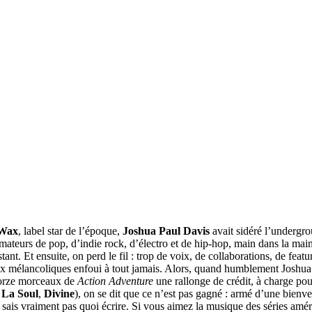
Wax
, label star de l’époque,
Joshua Paul Davis
avait sidéré l’undergro
 amateurs de pop, d’indie rock, d’électro et de hip-hop, main dans la mai
t. Et ensuite, on perd le fil : trop de voix, de collaborations, de featur
aux mélancoliques enfoui à tout jamais. Alors, quand humblement Joshu
atorze morceaux de
Action Adventure
une rallonge de crédit, à charge po
 La Soul
,
Divine
), on se dit que ce n’est pas gagné : armé d’une bienv
e sais vraiment pas quoi écrire. Si vous aimez la musique des séries amé