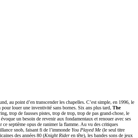
und, au point d’en transcender les chapelles. C’est simple, en 1996, le
n pour louer une inventivité sans bornes. Six ans plus tard,
The
ing, trop de fausses pistes, trop de trop, trop de pas grand-chose, le
a évoque un besoin de revenir aux fondamentaux et renouer avec ses
ur ce septième opus de ranimer la flamme. Au vu des critiques
eillance snob, faisant fi de l’immonde
You Played Me
(le seul titre
ricaines des années 80 (
Knight Rider
en tête), les bandes sons de jeux