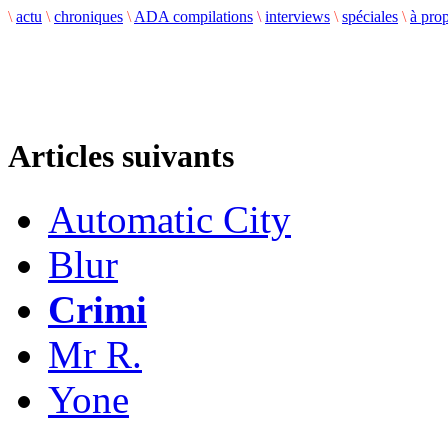
\
actu
\
chroniques
\
ADA compilations
\
interviews
\
spéciales
\
à pro
Articles suivants
Automatic City
Blur
Crimi
Mr R.
Yone