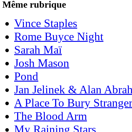
Même rubrique
Vince Staples
Rome Buyce Night
Sarah Maï
Josh Mason
Pond
Jan Jelinek & Alan Abra
A Place To Bury Strange
The Blood Arm
My Raining Stars