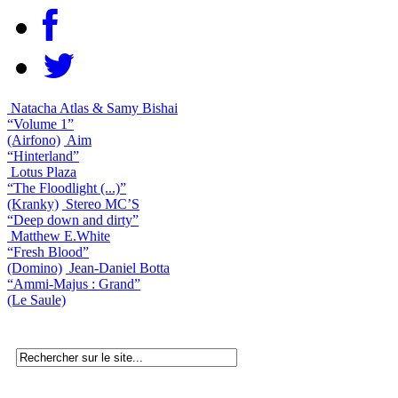
Natacha Atlas & Samy Bishai
“Volume 1”
(Airfono)
Aim
“Hinterland”
Lotus Plaza
“The Floodlight (...)”
(Kranky)
Stereo MC’S
“Deep down and dirty”
Matthew E.White
“Fresh Blood”
(Domino)
Jean-Daniel Botta
“Ammi-Majus : Grand”
(Le Saule)