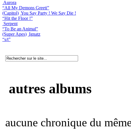
Aurora
“All My Demons Greeti”
(Capitol)
You Say Party ! We Say Die !
“Hit the Floor !”
Serpent
“To Be an Animal”
(Super Apes)
Ignatz
“s/t”
autres albums
aucune chronique du même 