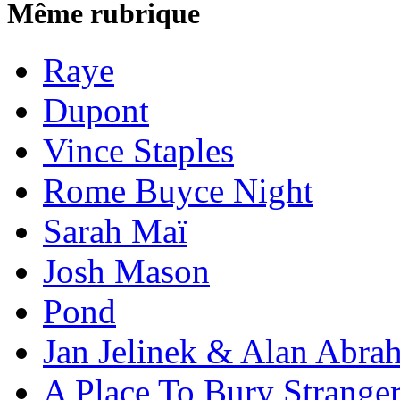
Même rubrique
Raye
Dupont
Vince Staples
Rome Buyce Night
Sarah Maï
Josh Mason
Pond
Jan Jelinek & Alan Abra
A Place To Bury Strange