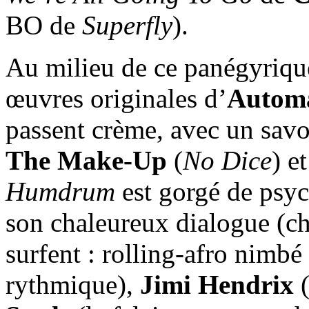
BO de
Superfly
).
Au milieu de ce panégyrique
œuvres originales d’
Automa
passent crème, avec un savoi
The Make-Up
(
No Dice
) e
Humdrum
est gorgé de psy
son chaleureux dialogue (ch
surfent : rolling-afro nimbé
rythmique),
Jimi Hendrix
(