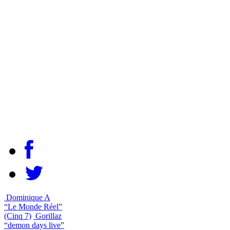
Dominique A
“Le Monde Réel”
(Cinq 7)
Gorillaz
“demon days live”