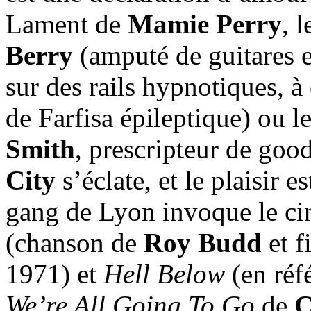
Lament de
Mamie Perry
, 
Berry
(amputé de guitares e
sur des rails hypnotiques, à
de Farfisa épileptique) ou l
Smith
, prescripteur de goo
City
s’éclate, et le plaisir 
gang de Lyon invoque le c
(chanson de
Roy Budd
et f
1971) et
Hell Below
(en réf
We’re All Going To Go
de
C