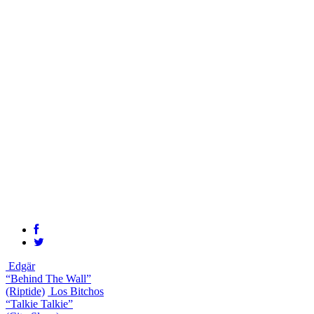
Edgär
“Behind The Wall”
(Riptide)
Los Bitchos
“Talkie Talkie”