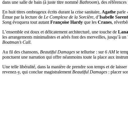
dans une salle de bain (à juste titre nommé
Bathroom
), des références
En huit titres ombrageux écrits durant la crise sanitaire,
Agathe
parle
Émue par la lecture de
Le Complexe de la Sorcière
, d’
Isabelle Soren
Son
g évoquera tout autant
Françoise Hardy
que les
Cranes
, réverbé
L’ensemble est doux et délicatement architecturé, une touche de
Lana
les arrangements minimalistes et aérés font des merveilles, jusqu’à un
Boatman’s Call
.
Au fil des chansons,
Beautiful Damages
se tellurise : sur
6 AM
le temp
ponctuent une narration qui offre néanmoins toute la place aux instrume
Une telle libéralité, dans la manière de prendre son temps et de laisser
revenez-y, qui conclue magistralement
Beautiful Damages
: placer so