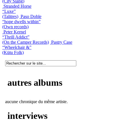
(City Slang)
Stranded Horse
“Luxe”
(Talitres)
Paso Doble
“hope dwells within”
(Own records)
Peter Kernel
“Thrill Addict”
(On the Camper Records)
Pastry Case
“Wheelchair &”
(Kütu Folk)
autres albums
aucune chronique du même artiste.
interviews