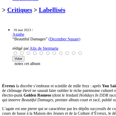
>
Critiques
>
Labellisés
16 mai 2023 /
Agathe
“Beautiful Damages”
(December Square)
rédigé par
Alix de Stermaria
notez cet album
Évreux
la discrète s’embrase et scintille de mille feux : après
You Sai
de chômage élevé ne saurait faire oublier le riche patrimoine culturel e
électro-punk
Golden Romeos
(dont le fendard
Holidays In DDR
raco
qui innerve
Beautiful Damages
, premier album court et racé, publié s
L’agate est une pierre qui se caractérise par les dépôts successifs de
cours de basse à la Maison des Jeunes et de la Culture d’Évreux, le déc