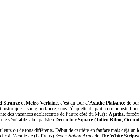
d Strange
et
Metro Verlaine
, c’est au tour d’
Agathe Plaisance
de port
t historique – son grand-père, sous l’étiquette du parti communiste franç
nte des vacances adolescentes de l’autre côté du Mur) :
Agathe
, forcém
ur le vénérable label parisien
December Square
(
Julien Ribot
,
Oroun
 couleurs ou de tons différents. Début de carrière en fanfare mais déjà 
lic à l’écoute de (l’affreux)
Seven Nation Army
de
The White Stripes