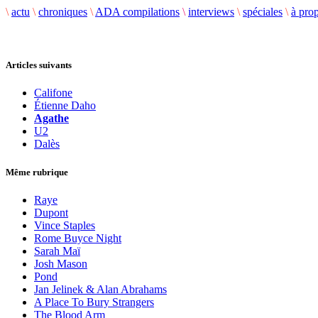
\
actu
\
chroniques
\
ADA compilations
\
interviews
\
spéciales
\
à pro
Articles suivants
Califone
Étienne Daho
Agathe
U2
Dalès
Même rubrique
Raye
Dupont
Vince Staples
Rome Buyce Night
Sarah Maï
Josh Mason
Pond
Jan Jelinek & Alan Abrahams
A Place To Bury Strangers
The Blood Arm