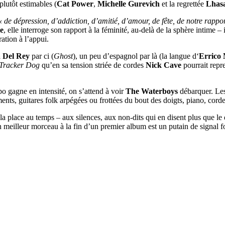
 plutôt estimables (
Cat Power
,
Michelle Gurevich
et la regrettée
Lhasa
« de dépression, d’addiction, d’amitié, d’amour, de fête, de notre rappor
te
, elle interroge son rapport à la féminité, au-delà de la sphère intime – 
ration à l’appui.
 Del Rey
par ci (
Ghost
), un peu d’espagnol par là (la langue d‘
Errico 
Tracker Dog
qu’en sa tension striée de cordes
Nick Cave
pourrait repr
o gagne en intensité, on s’attend à voir
The Waterboys
débarquer. Les
nts, guitares folk arpégées ou frottées du bout des doigts, piano, corde
 la place au temps – aux silences, aux non-dits qui en disent plus que le
n meilleur morceau à la fin d’un premier album est un putain de signal f