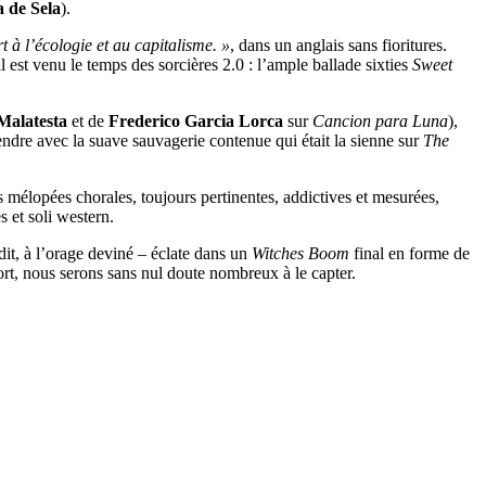
 de Sela
).
t à l’écologie et au capitalisme. »
, dans un anglais sans fioritures.
il est venu le temps des sorcières 2.0 : l’ample ballade sixties
Sweet
Malatesta
et de
Frederico Garcia Lorca
sur
Cancion para Luna
),
endre avec la suave sauvagerie contenue qui était la sienne sur
The
 mélopées chorales, toujours pertinentes, addictives et mesurées,
s et soli western.
 dit, à l’orage deviné – éclate dans un
Witches Boom
final en forme de
ort, nous serons sans nul doute nombreux à le capter.