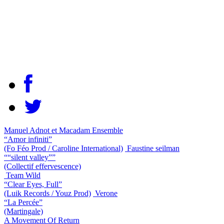
Manuel Adnot et Macadam Ensemble
“Amor infiniti”
(Fo Féo Prod / Caroline International)
Faustine seilman
““silent valley””
(Collectif effervescence)
Team Wild
“Clear Eyes, Full”
(Luik Records / Youz Prod)
Verone
“La Percée”
(Martingale)
A Movement Of Return