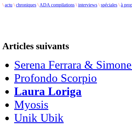
\
actu
\
chroniques
\
ADA compilations
\
interviews
\
spéciales
\
à pro
Articles suivants
Serena Ferrara & Simon
Profondo Scorpio
Laura Loriga
Myosis
Unik Ubik