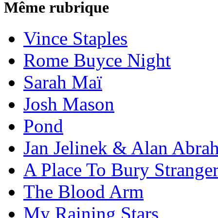
Même rubrique
Vince Staples
Rome Buyce Night
Sarah Maï
Josh Mason
Pond
Jan Jelinek & Alan Abra
A Place To Bury Strange
The Blood Arm
My Raining Stars