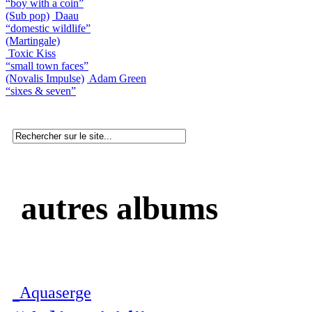
“boy with a coin”
(Sub pop)
Daau
“domestic wildlife”
(Martingale)
Toxic Kiss
“small town faces”
(Novalis Impulse)
Adam Green
“sixes & seven”
autres albums
Aquaserge