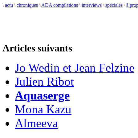
\
actu
\
chroniques
\
ADA compilations
\
interviews
\
spéciales
\
à pro
Articles suivants
Jo Wedin et Jean Felzine
Julien Ribot
Aquaserge
Mona Kazu
Almeeva