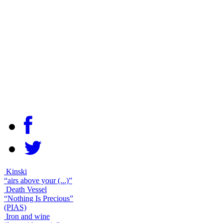
Kinski
“airs above your (...)”
Death Vessel
“Nothing Is Precious”
(PIAS)
Iron and wine