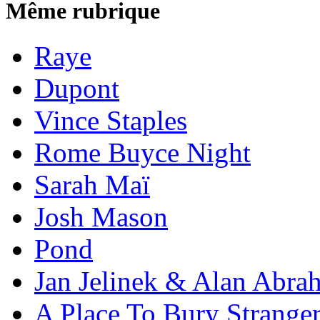
Même rubrique
Raye
Dupont
Vince Staples
Rome Buyce Night
Sarah Maï
Josh Mason
Pond
Jan Jelinek & Alan Abra
A Place To Bury Strange