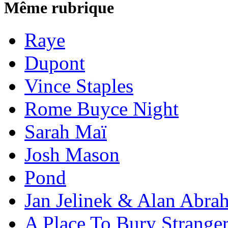
Même rubrique
Raye
Dupont
Vince Staples
Rome Buyce Night
Sarah Maï
Josh Mason
Pond
Jan Jelinek & Alan Abra
A Place To Bury Strange