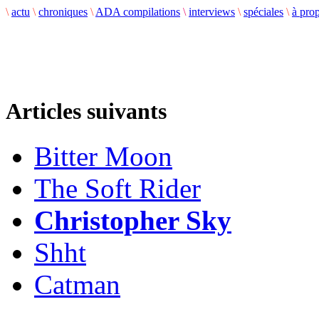
\
actu
\
chroniques
\
ADA compilations
\
interviews
\
spéciales
\
à pro
Articles suivants
Bitter Moon
The Soft Rider
Christopher Sky
Shht
Catman