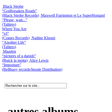
Black Strobe
“Godforsaken Roads”
(Black Strobe Records)
Maxwell Farrington et Le SuperHomard
“Please, wait...”
(Talitres)
Where You Are
“s/t”
(Cranes Records)
Nadine Khouri
“Another Life”
(Talitres)
Maarten
“pictures of a danish”
(Buick la motta)
Alice Lewis
“Imposture”
(Bellbuoy records/Inouïe Distribution)
autres albums