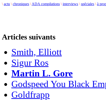
\
actu
\
chroniques
\
ADA compilations
\
interviews
\
spéciales
\
à pro
Articles suivants
Smith, Elliott
Sigur Ros
Martin L. Gore
Godspeed You Black Em
Goldfrapp