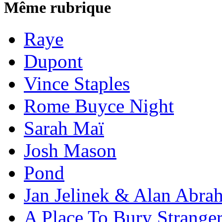
Même rubrique
Raye
Dupont
Vince Staples
Rome Buyce Night
Sarah Maï
Josh Mason
Pond
Jan Jelinek & Alan Abra
A Place To Bury Strange