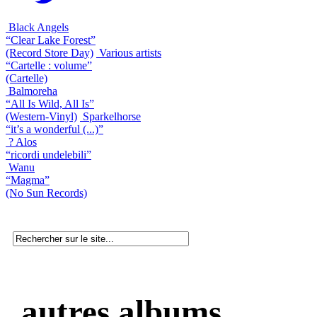
Black Angels
“Clear Lake Forest”
(Record Store Day)
Various artists
“Cartelle : volume”
(Cartelle)
Balmoreha
“All Is Wild, All Is”
(Western-Vinyl)
Sparkelhorse
“it’s a wonderful (...)”
? Alos
“ricordi undelebili”
Wanu
“Magma”
(No Sun Records)
autres albums