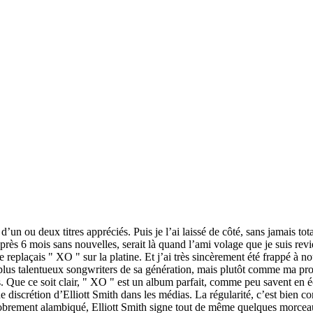
 d’un ou deux titres appréciés. Puis je l’ai laissé de côté, sans jamais to
rès 6 mois sans nouvelles, serait là quand l’ami volage que je suis rev
 replaçais " XO " sur la platine. Et j’ai très sincèrement été frappé à no
s talentueux songwriters de sa génération, mais plutôt comme ma propre
Que ce soit clair, " XO " est un album parfait, comme peu savent en écri
e discrétion d’Elliott Smith dans les médias. La régularité, c’est bien con
 sobrement alambiqué, Elliott Smith signe tout de même quelques morceau