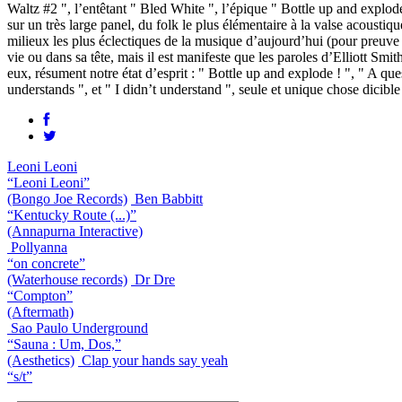
Waltz #2 ", l’entêtant " Bled White ", l’épique " Bottle up and explod
sur un très large panel, du folk le plus élémentaire à la valse acousti
milieux les plus éclectiques de la musique d’aujourd’hui (pour preuve 
vie ou dans sa tête, mais il est manifeste que les paroles d’Elliott Sm
eux, résument notre état d’esprit : " Bottle up and explode ! ", " A q
understands ", et " I didn’t understand ", seule et unique chose dicible 
Leoni Leoni
“Leoni Leoni”
(Bongo Joe Records)
Ben Babbitt
“Kentucky Route (...)”
(Annapurna Interactive)
Pollyanna
“on concrete”
(Waterhouse records)
Dr Dre
“Compton”
(Aftermath)
Sao Paulo Underground
“Sauna : Um, Dos,”
(Aesthetics)
Clap your hands say yeah
“s/t”