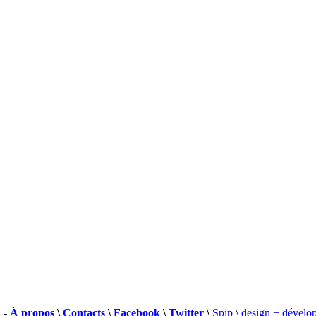
 -
À propos
\
Contacts
\
Facebook
\
Twitter
\
Spip
\
design + dévelo