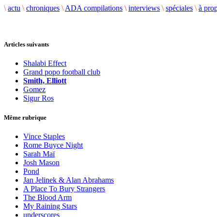
\
actu
\
chroniques
\
ADA compilations
\
interviews
\
spéciales
\
à pro
Articles suivants
Shalabi Effect
Grand popo football club
Smith, Elliott
Gomez
Sigur Ros
Même rubrique
Vince Staples
Rome Buyce Night
Sarah Maï
Josh Mason
Pond
Jan Jelinek & Alan Abrahams
A Place To Bury Strangers
The Blood Arm
My Raining Stars
underscores