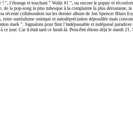
e ! ", l’étrange et touchant " Waltz #1 ", ou encore le poppy et réconfo
que, de la pop-song la plus tubesque à la complainte la plus déroutante, l
sa récente collaboration sur les dernier album de Jon Spencer Blues Exp
ith, entre surréalisme onirique et autodépréciation dépouillée mais conva
uestion mark ". Signalons pour finir l’indépassable et indépassé paradox
à ce jour. Car il était tard ce lundi-là. Peut-être étions déjà le mardi 21