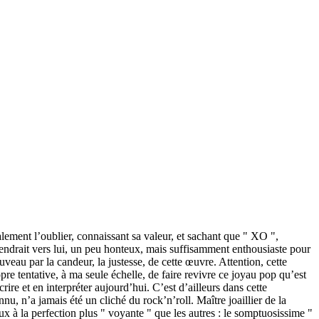
talement l’oublier, connaissant sa valeur, et sachant que " XO ",
iendrait vers lui, un peu honteux, mais suffisamment enthousiaste pour
uveau par la candeur, la justesse, de cette œuvre. Attention, cette
 tentative, à ma seule échelle, de faire revivre ce joyau pop qu’est
re et en interpréter aujourd’hui. C’est d’ailleurs dans cette
nu, n’a jamais été un cliché du rock’n’roll. Maître joaillier de la
x à la perfection plus " voyante " que les autres : le somptuosissime "