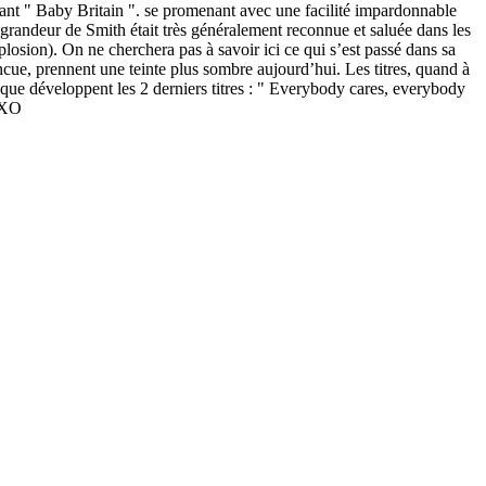
rtant " Baby Britain ". se promenant avec une facilité impardonnable
a grandeur de Smith était très généralement reconnue et saluée dans les
losion). On ne cherchera pas à savoir ici ce qui s’est passé dans sa
incue, prennent une teinte plus sombre aujourd’hui. Les titres, quand à
e que développent les 2 derniers titres : " Everybody cares, everybody
. XO