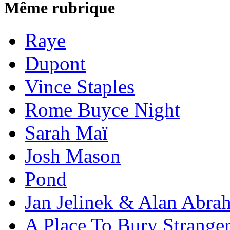
Même rubrique
Raye
Dupont
Vince Staples
Rome Buyce Night
Sarah Maï
Josh Mason
Pond
Jan Jelinek & Alan Abra
A Place To Bury Strange