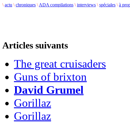
\
actu
\
chroniques
\
ADA compilations
\
interviews
\
spéciales
\
à pro
Articles suivants
The great cruisaders
Guns of brixton
David Grumel
Gorillaz
Gorillaz