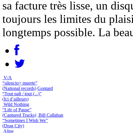
sa facture très lisse, un di
toujours les limites du plaisi
longtemps possible. La beaut
V/A
“silencio= muerte”
(National records)
Gontard
“Tout naît / tout (...)”
(Ici d’ailleurs)
Wild Nothing
“Life of Pause”
(Captured Tracks)
Bill Callahan
“Sometimes I Wish We”
(Drag City)
Aline