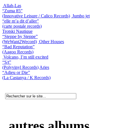
Allah-Las
“Zuma 85”
(Innovative Leisure / Calico Records)
Jumbo jet
“elle m’a dit d’aller”
(carte postale records)
Trotski Nautique
“Steppe by Steppe”
(WeWant2Wecord)
Other Houses
“Bad Reputation”
(Aagoo Records)
Volcano, I’m still excited
“S/t”
(Polyvinyl Records)
Aries
“Adieu or Die”
(La Castanya / K Records)
autres albums