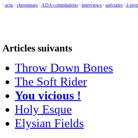
\
actu
\
chroniques
\
ADA compilations
\
interviews
\
spéciales
\
à pro
Articles suivants
Throw Down Bones
The Soft Rider
You vicious !
Holy Esque
Elysian Fields