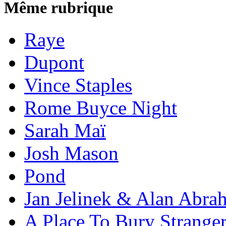
Même rubrique
Raye
Dupont
Vince Staples
Rome Buyce Night
Sarah Maï
Josh Mason
Pond
Jan Jelinek & Alan Abra
A Place To Bury Strange