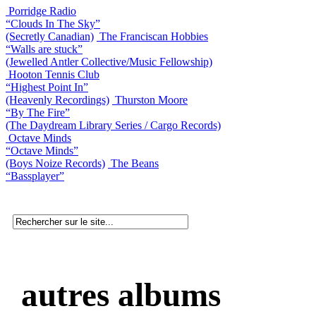
Porridge Radio
“Clouds In The Sky”
(Secretly Canadian)
The Franciscan Hobbies
“Walls are stuck”
(Jewelled Antler Collective/Music Fellowship)
Hooton Tennis Club
“Highest Point In”
(Heavenly Recordings)
Thurston Moore
“By The Fire”
(The Daydream Library Series / Cargo Records)
Octave Minds
“Octave Minds”
(Boys Noize Records)
The Beans
“Bassplayer”
autres albums