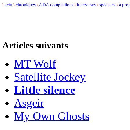
\
actu
\
chroniques
\
ADA compilations
\
interviews
\
spéciales
\
à pro
Articles suivants
MT Wolf
Satellite Jockey
Little silence
Asgeir
My Own Ghosts