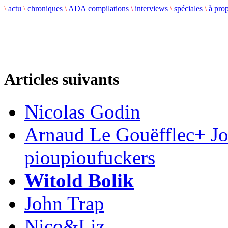
\
actu
\
chroniques
\
ADA compilations
\
interviews
\
spéciales
\
à pro
Articles suivants
Nicolas Godin
Arnaud Le Gouëfflec+ Jo
pioupioufuckers
Witold Bolik
John Trap
Nico&Liz