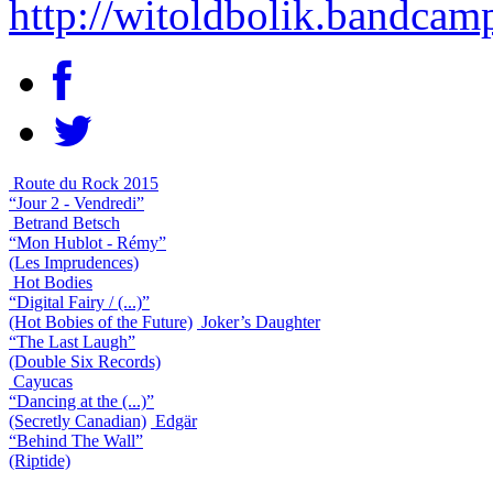
http://witoldbolik.bandca
Route du Rock 2015
“Jour 2 - Vendredi”
Betrand Betsch
“Mon Hublot - Rémy”
(Les Imprudences)
Hot Bodies
“Digital Fairy / (...)”
(Hot Bobies of the Future)
Joker’s Daughter
“The Last Laugh”
(Double Six Records)
Cayucas
“Dancing at the (...)”
(Secretly Canadian)
Edgär
“Behind The Wall”
(Riptide)