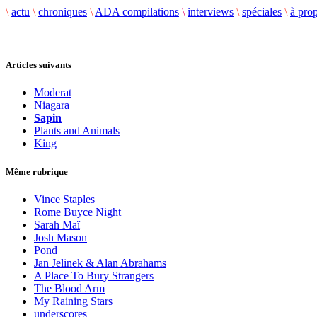
\
actu
\
chroniques
\
ADA compilations
\
interviews
\
spéciales
\
à pro
Articles suivants
Moderat
Niagara
Sapin
Plants and Animals
King
Même rubrique
Vince Staples
Rome Buyce Night
Sarah Maï
Josh Mason
Pond
Jan Jelinek & Alan Abrahams
A Place To Bury Strangers
The Blood Arm
My Raining Stars
underscores