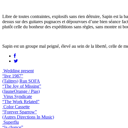
Libre de toutes contraintes, explosifs sans rien détruire, Sapin est la b
dessus sur des guitares pugnaces et dépourvues d’une bien séance factic
plutôt celle du bonheur des expéditions sans règles, sans montre ni bou
Sapin est un groupe mal peigné, élevé au sein de la liberté, celle de m
Wedding present
“live 1987”
(Talitres)
Run SOFA
“The Joy of Missing”
(JauneOrange / Pias)
Virus Syndicate
“The Work Related”
Color Cassette
“Forever Sparrow”
(Autres Directions In Music)
Superflu
“la chance”