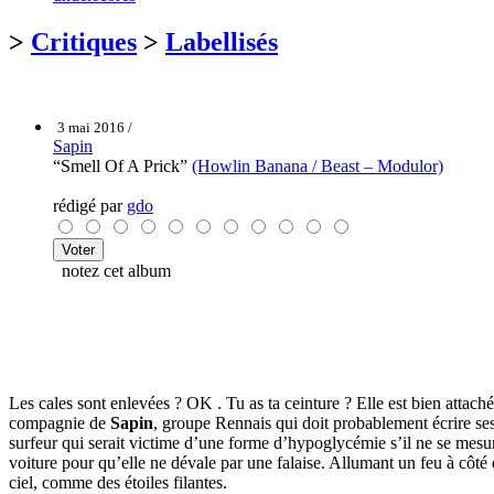
>
Critiques
>
Labellisés
3 mai 2016 /
Sapin
“Smell Of A Prick”
(Howlin Banana / Beast – Modulor)
rédigé par
gdo
notez cet album
Les cales sont enlevées ? OK . Tu as ta ceinture ? Elle est bien attac
compagnie de
Sapin
, groupe Rennais qui doit probablement écrire se
surfeur qui serait victime d’une forme d’hypoglycémie s’il ne se mesur
voiture pour qu’elle ne dévale par une falaise. Allumant un feu à côté 
ciel, comme des étoiles filantes.