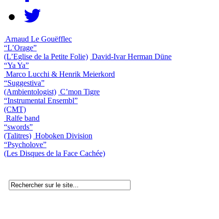
Arnaud Le Gouëfflec
“L’Orage”
(L’Eglise de la Petite Folie)
David-Ivar Herman Düne
“Ya Ya”
Marco Lucchi & Henrik Meierkord
“Suggestiva”
(Ambientologist)
C’mon Tigre
“Instrumental Ensembl”
(CMT)
Ralfe band
“swords”
(Talitres)
Hoboken Division
“Psycholove”
(Les Disques de la Face Cachée)