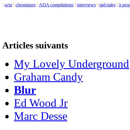
\
actu
\
chroniques
\
ADA compilations
\
interviews
\
spéciales
\
à pro
Articles suivants
My Lovely Underground
Graham Candy
Blur
Ed Wood Jr
Marc Desse