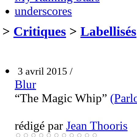
underscores
>
Critiques
>
Labellisés
3 avril 2015 /
Blur
“The Magic Whip”
(Parl
rédigé par
Jean Thooris