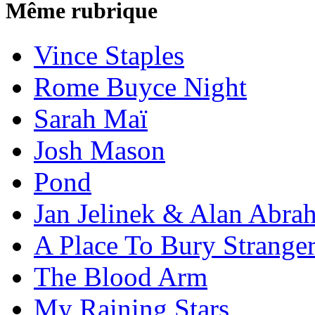
Même rubrique
Vince Staples
Rome Buyce Night
Sarah Maï
Josh Mason
Pond
Jan Jelinek & Alan Abra
A Place To Bury Strange
The Blood Arm
My Raining Stars