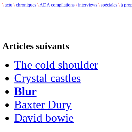
\
actu
\
chroniques
\
ADA compilations
\
interviews
\
spéciales
\
à pro
Articles suivants
The cold shoulder
Crystal castles
Blur
Baxter Dury
David bowie