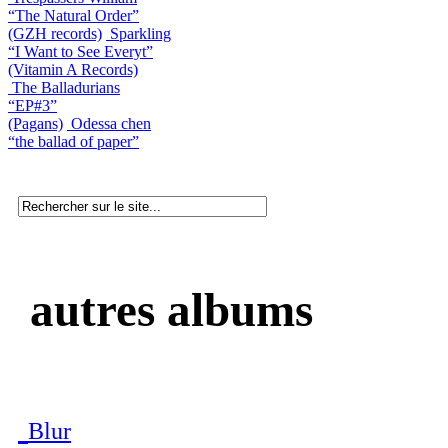
“The Natural Order”
(GZH records)
Sparkling
“I Want to See Everyt”
(Vitamin A Records)
The Balladurians
“EP#3”
(Pagans)
Odessa chen
“the ballad of paper”
autres albums
Blur