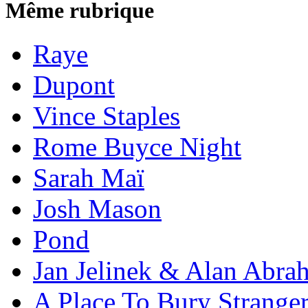
Même rubrique
Raye
Dupont
Vince Staples
Rome Buyce Night
Sarah Maï
Josh Mason
Pond
Jan Jelinek & Alan Abra
A Place To Bury Strange