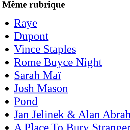
Même rubrique
Raye
Dupont
Vince Staples
Rome Buyce Night
Sarah Maï
Josh Mason
Pond
Jan Jelinek & Alan Abra
A Place To Bury Strange