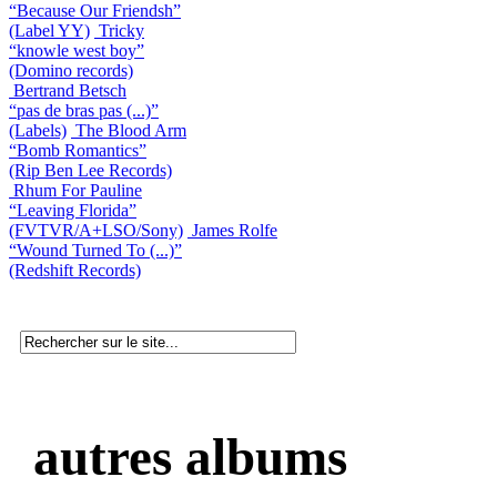
“Because Our Friendsh”
(Label YY)
Tricky
“knowle west boy”
(Domino records)
Bertrand Betsch
“pas de bras pas (...)”
(Labels)
The Blood Arm
“Bomb Romantics”
(Rip Ben Lee Records)
Rhum For Pauline
“Leaving Florida”
(FVTVR/A+LSO/Sony)
James Rolfe
“Wound Turned To (...)”
(Redshift Records)
autres albums