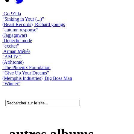
Go !Zilla
“Sinking in Your (...)”
(Beast Records)
Richard youngs
“autumn response”
(Jagjaguwar)
Depeche mode
“exciter”
Arman Méliès
“AM IV”
(At(h)ome)
The Phoenix Foundation
“Give Up Your Dreams”
(Memphis Industries)
Big Boss Man
“Winner”
autres albums