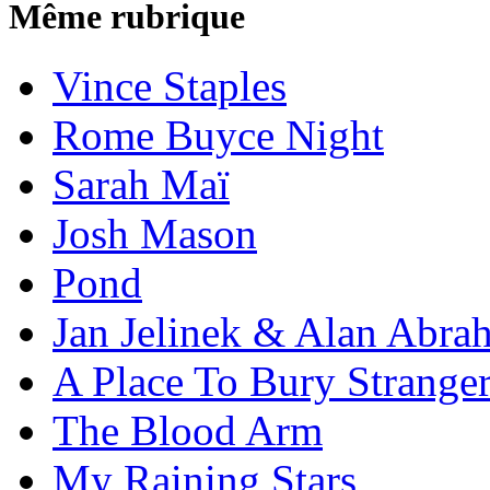
Même rubrique
Vince Staples
Rome Buyce Night
Sarah Maï
Josh Mason
Pond
Jan Jelinek & Alan Abra
A Place To Bury Strange
The Blood Arm
My Raining Stars