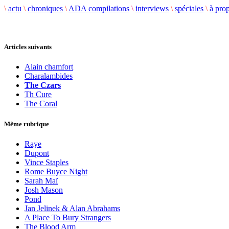
\
actu
\
chroniques
\
ADA compilations
\
interviews
\
spéciales
\
à pro
Articles suivants
Alain chamfort
Charalambides
The Czars
Th Cure
The Coral
Même rubrique
Raye
Dupont
Vince Staples
Rome Buyce Night
Sarah Maï
Josh Mason
Pond
Jan Jelinek & Alan Abrahams
A Place To Bury Strangers
The Blood Arm