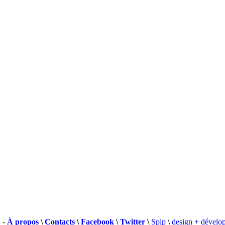
 -
À propos
\
Contacts
\
Facebook
\
Twitter
\
Spip
\
design + dévelo