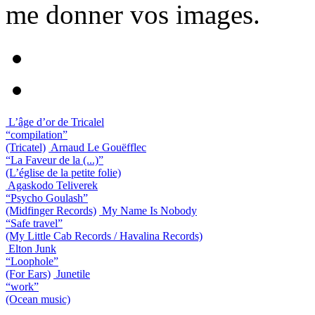
me donner vos images.
L’âge d’or de Tricalel
“compilation”
(Tricatel)
Arnaud Le Gouëfflec
“La Faveur de la (...)”
(L’église de la petite folie)
Agaskodo Teliverek
“Psycho Goulash”
(Midfinger Records)
My Name Is Nobody
“Safe travel”
(My Little Cab Records / Havalina Records)
Elton Junk
“Loophole”
(For Ears)
Junetile
“work”
(Ocean music)