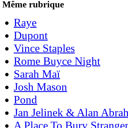
Même rubrique
Raye
Dupont
Vince Staples
Rome Buyce Night
Sarah Maï
Josh Mason
Pond
Jan Jelinek & Alan Abra
A Place To Bury Strange