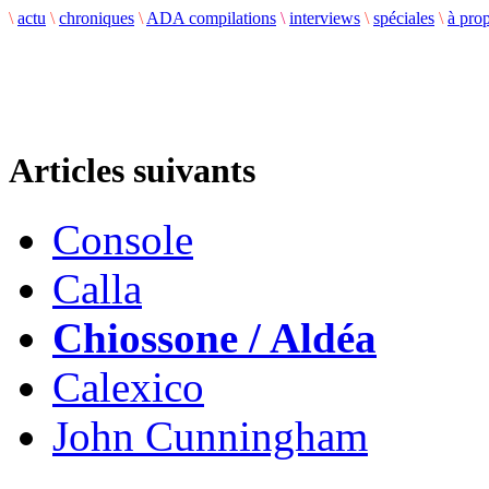
\
actu
\
chroniques
\
ADA compilations
\
interviews
\
spéciales
\
à pro
Articles suivants
Console
Calla
Chiossone / Aldéa
Calexico
John Cunningham