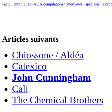
\
actu
\
chroniques
\
ADA compilations
\
interviews
\
spéciales
\
à pro
Articles suivants
Chiossone / Aldéa
Calexico
John Cunningham
Cali
The Chemical Brothers