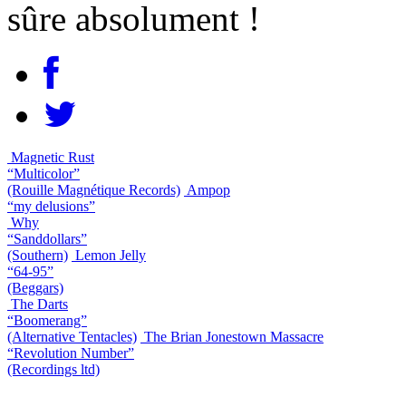
sûre absolument !
Magnetic Rust
“Multicolor”
(Rouille Magnétique Records)
Ampop
“my delusions”
Why
“Sanddollars”
(Southern)
Lemon Jelly
“64-95”
(Beggars)
The Darts
“Boomerang”
(Alternative Tentacles)
The Brian Jonestown Massacre
“Revolution Number”
(Recordings ltd)