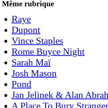
Même rubrique
Raye
Dupont
Vince Staples
Rome Buyce Night
Sarah Maï
Josh Mason
Pond
Jan Jelinek & Alan Abra
A Place To Bury Strange