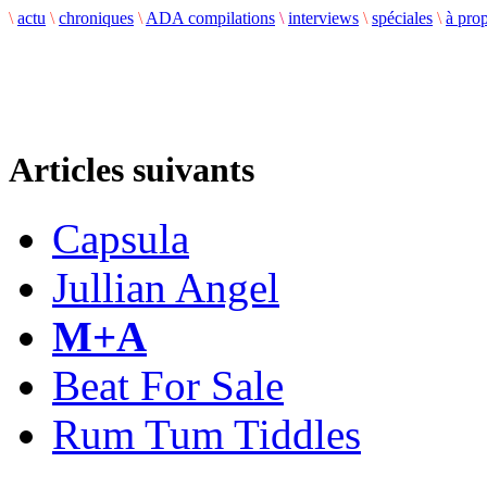
\
actu
\
chroniques
\
ADA compilations
\
interviews
\
spéciales
\
à pro
Articles suivants
Capsula
Jullian Angel
M+A
Beat For Sale
Rum Tum Tiddles