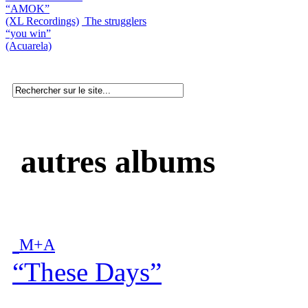
“AMOK”
(XL Recordings)
The strugglers
“you win”
(Acuarela)
autres albums
M+A
“These Days”