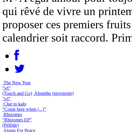
qui rêvé de vivre un printem
proposer ces premiers fruits
calendrier soit raccord. Pri
The New Year
“s/t”
(Touch and Go)
Absinthe (provisoire)
“s/t”
Clue to kalo
“Come here when (...)”
Rhizomes
“Rhizomes EP”
(Péléide)
Atoms For Peace