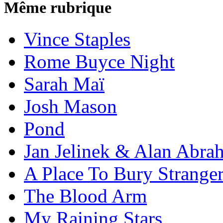
Même rubrique
Vince Staples
Rome Buyce Night
Sarah Maï
Josh Mason
Pond
Jan Jelinek & Alan Abra
A Place To Bury Strange
The Blood Arm
My Raining Stars