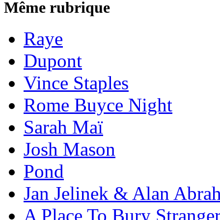
Même rubrique
Raye
Dupont
Vince Staples
Rome Buyce Night
Sarah Maï
Josh Mason
Pond
Jan Jelinek & Alan Abra
A Place To Bury Strange