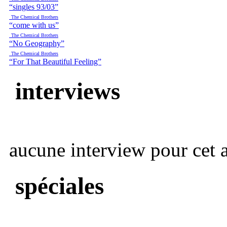
“singles 93/03”
The Chemical Brothers
“come with us”
The Chemical Brothers
“No Geography”
The Chemical Brothers
“For That Beautiful Feeling”
interviews
aucune interview pour cet ar
spéciales