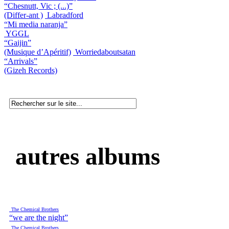
“Chesnutt, Vic ; (...)”
(Differ-ant )
Labradford
“Mi media naranja”
YGGL
“Gaijin”
(Musique d’Apéritif)
Worriedaboutsatan
“Arrivals”
(Gizeh Records)
autres albums
The Chemical Brothers
“we are the night”
The Chemical Brothers