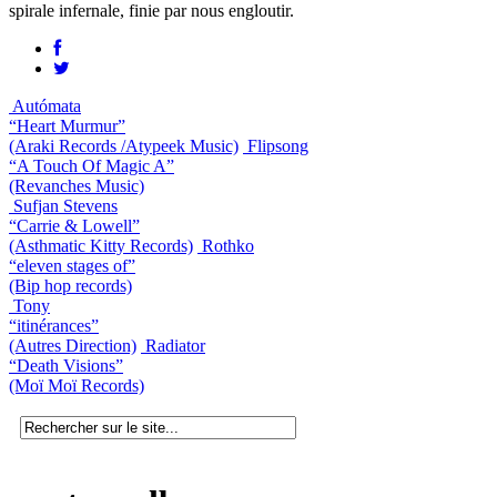
spirale infernale, finie par nous engloutir.
Autómata
“Heart Murmur”
(Araki Records /Atypeek Music)
Flipsong
“A Touch Of Magic A”
(Revanches Music)
Sufjan Stevens
“Carrie & Lowell”
(Asthmatic Kitty Records)
Rothko
“eleven stages of”
(Bip hop records)
Tony
“itinérances”
(Autres Direction)
Radiator
“Death Visions”
(Moï Moï Records)