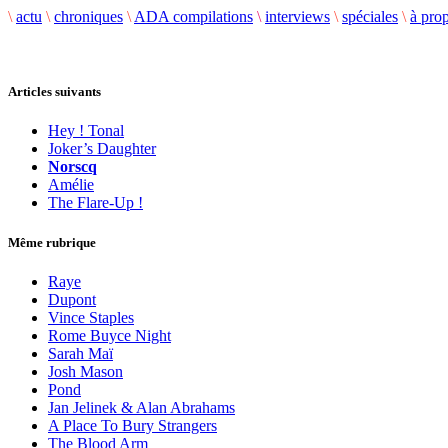
\
actu
\
chroniques
\
ADA compilations
\
interviews
\
spéciales
\
à pro
Articles suivants
Hey ! Tonal
Joker’s Daughter
Norscq
Amélie
The Flare-Up !
Même rubrique
Raye
Dupont
Vince Staples
Rome Buyce Night
Sarah Maï
Josh Mason
Pond
Jan Jelinek & Alan Abrahams
A Place To Bury Strangers
The Blood Arm