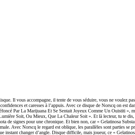
n disque. Il vous accompagne, il tente de vous séduire, vous ne voulez pa
ec confidences et caresses à l’appuis. Avec ce disque de Norscq on est da
éfoncé Par La Marijuana Et Se Sentait Joyeux Comme Un Ouistiti », mais
re Soit, Ou Mieux, Que La Chaleur Soit ». Et là lecteur, tu te dis, qu’
quota de signes pour une chronique. Et bien non, car « Gelatinosa Substa
male. Avec Norscq le regard est oblique, les parallèles sont parties se 
aque instant changer d’angle. Disque difficile, mais joueur, ce « Gelati