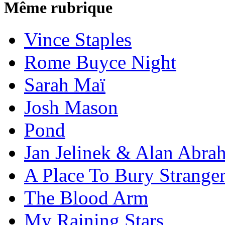
Même rubrique
Vince Staples
Rome Buyce Night
Sarah Maï
Josh Mason
Pond
Jan Jelinek & Alan Abra
A Place To Bury Strange
The Blood Arm
My Raining Stars