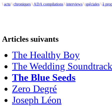
\
actu
\
chroniques
\
ADA compilations
\
interviews
\
spéciales
\
à pro
Articles suivants
The Healthy Boy
The Wedding Soundtrac
The Blue Seeds
Zero Degré
Joseph Léon