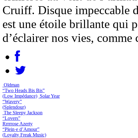
Cruiff. Disque impeccable 
est une étoile brillante qui p
d’éclairer nos vies, comme 
Oldman
“Two Heads Bis Bis”
(Low Impédance)
Solar Year
“Wavery”
(Splendour)
The Sleepy Jackson
“Lovers”
Rrrrrose Azerty
“Plein·e d’Amour”
(Loyalty Freak Music)