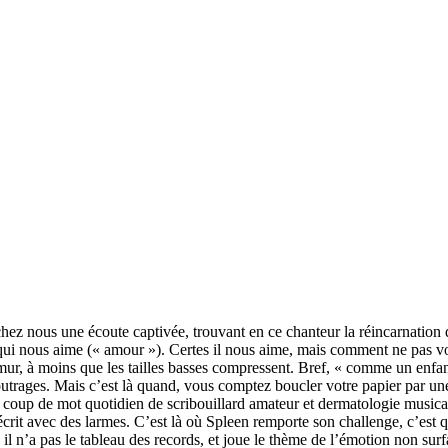
eu chez nous une écoute captivée, trouvant en ce chanteur la réincarna
qui nous aime (« amour »). Certes il nous aime, mais comment ne pas vo
mur, à moins que les tailles basses compressent. Bref, « comme un enfant
trages. Mais c’est là quand, vous comptez boucler votre papier par une 
 coup de mot quotidien de scribouillard amateur et dermatologie musica
crit avec des larmes. C’est là où Spleen remporte son challenge, c’est qu
 n’a pas le tableau des records, et joue le thème de l’émotion non surfa