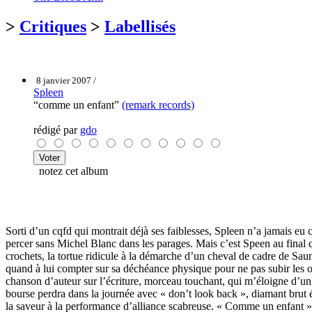
>
Critiques
>
Labellisés
8 janvier 2007 /
Spleen
“comme un enfant”
(remark records)
rédigé par
gdo
notez cet album
Sorti d’un cqfd qui montrait déjà ses faiblesses, Spleen n’a jamais 
percer sans Michel Blanc dans les parages. Mais c’est Speen au final 
crochets, la tortue ridicule à la démarche d’un cheval de cadre de Sau
quand à lui compter sur sa déchéance physique pour ne pas subir les ou
chanson d’auteur sur l’écriture, morceau touchant, qui m’éloigne d’un
bourse perdra dans la journée avec « don’t look back », diamant brut é
la saveur à la performance d’alliance scabreuse. « Comme un enfant » il