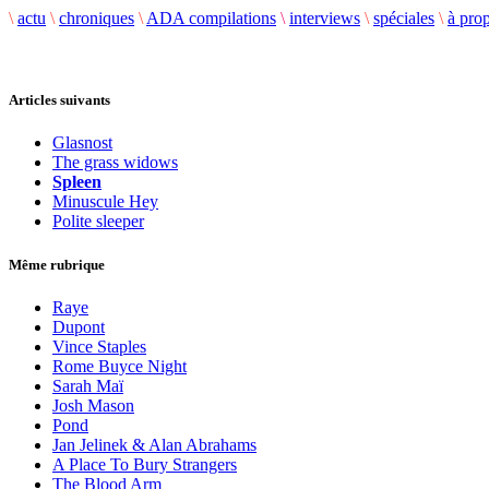
\
actu
\
chroniques
\
ADA compilations
\
interviews
\
spéciales
\
à pro
Articles suivants
Glasnost
The grass widows
Spleen
Minuscule Hey
Polite sleeper
Même rubrique
Raye
Dupont
Vince Staples
Rome Buyce Night
Sarah Maï
Josh Mason
Pond
Jan Jelinek & Alan Abrahams
A Place To Bury Strangers
The Blood Arm