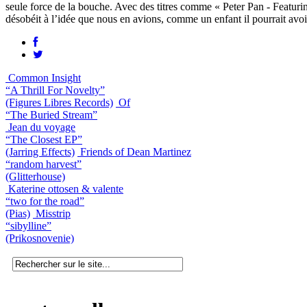
seule force de la bouche. Avec des titres comme « Peter Pan - Featur
désobéit à l’idée que nous en avions, comme un enfant il pourrait avoi
Common Insight
“A Thrill For Novelty”
(Figures Libres Records)
Of
“The Buried Stream”
Jean du voyage
“The Closest EP”
(Jarring Effects)
Friends of Dean Martinez
“random harvest”
(Glitterhouse)
Katerine ottosen & valente
“two for the road”
(Pias)
Misstrip
“sibylline”
(Prikosnovenie)