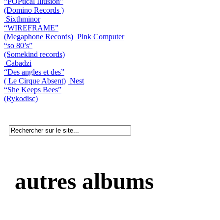
“POPtical Illusion”
(Domino Records )
Sixthminor
“WIREFRAME”
(Megaphone Records)
Pink Computer
“so 80’s”
(Somekind records)
Cabadzi
“Des angles et des”
( Le Cirque Absent)
Nest
“She Keeps Bees”
(Rykodisc)
autres albums