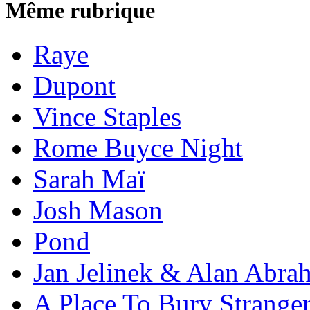
Même rubrique
Raye
Dupont
Vince Staples
Rome Buyce Night
Sarah Maï
Josh Mason
Pond
Jan Jelinek & Alan Abra
A Place To Bury Strange