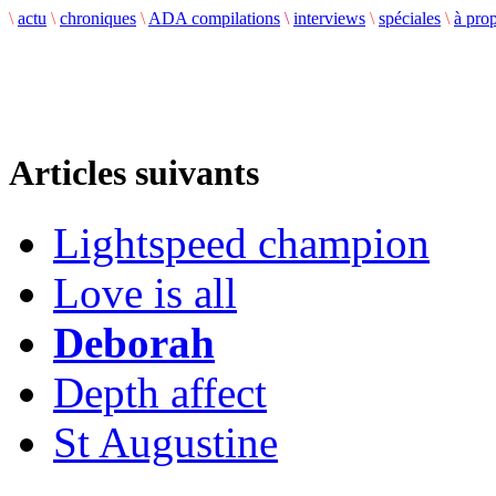
\
actu
\
chroniques
\
ADA compilations
\
interviews
\
spéciales
\
à pro
Articles suivants
Lightspeed champion
Love is all
Deborah
Depth affect
St Augustine