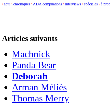
\
actu
\
chroniques
\
ADA compilations
\
interviews
\
spéciales
\
à pro
Articles suivants
Machnick
Panda Bear
Deborah
Arman Méliès
Thomas Merry