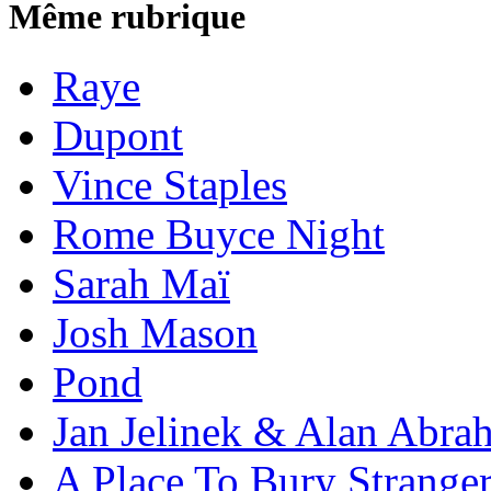
Même rubrique
Raye
Dupont
Vince Staples
Rome Buyce Night
Sarah Maï
Josh Mason
Pond
Jan Jelinek & Alan Abra
A Place To Bury Strange