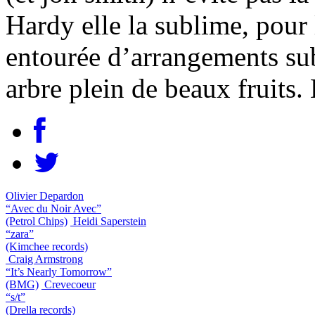
Hardy elle la sublime, pour 
entourée d’arrangements sub
arbre plein de beaux fruits.
Olivier Depardon
“Avec du Noir Avec”
(Petrol Chips)
Heidi Saperstein
“zara”
(Kimchee records)
Craig Armstrong
“It’s Nearly Tomorrow”
(BMG)
Crevecoeur
“s/t”
(Drella records)