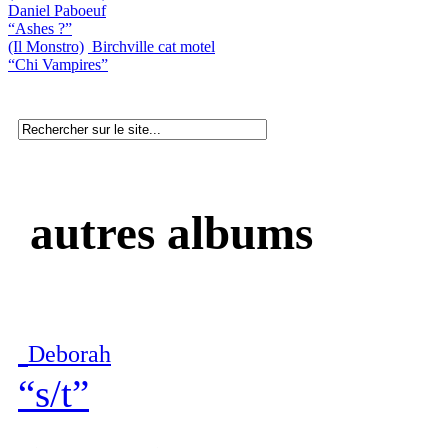
Daniel Paboeuf
“Ashes ?”
(Il Monstro)
Birchville cat motel
“Chi Vampires”
autres albums
Deborah
“s/t”