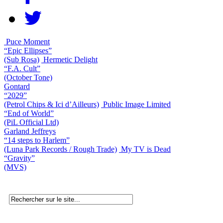
Puce Moment
“Epic Ellipses”
(Sub Rosa)
Hermetic Delight
“F.A. Cult”
(October Tone)
Gontard
“2029”
(Petrol Chips & Ici d’Ailleurs)
Public Image Limited
“End of World”
(PiL Official Ltd)
Garland Jeffreys
“14 steps to Harlem”
(Luna Park Records / Rough Trade)
My TV is Dead
“Gravity”
(MVS)