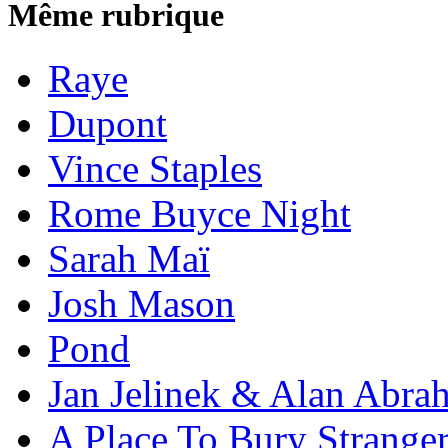
Même rubrique
Raye
Dupont
Vince Staples
Rome Buyce Night
Sarah Maï
Josh Mason
Pond
Jan Jelinek & Alan Abra
A Place To Bury Strange