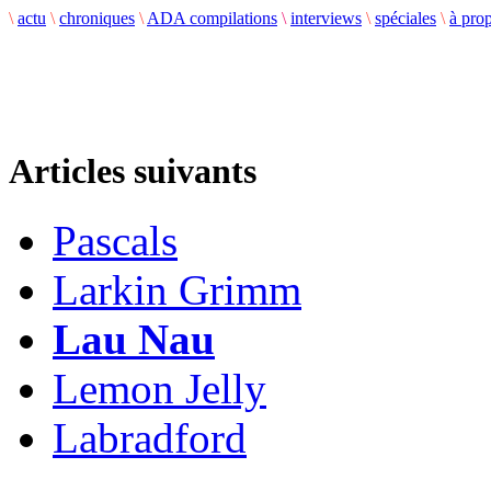
\
actu
\
chroniques
\
ADA compilations
\
interviews
\
spéciales
\
à pro
Articles suivants
Pascals
Larkin Grimm
Lau Nau
Lemon Jelly
Labradford