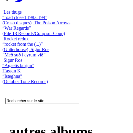
Les thugs
“road closed 1983-199”
(Crash disques)
The Poison Arrows
“War Regards”
(File 13 Records/Coup sur Coup)
Rocket redux
“rocket from the (...)”
(Glitterhouse)
Sigur Ros
“Með suð í eyrum við”
Sigur Ros
“Agaetis burjun”
Hassan K
“Isteghna”
(October Tone Records)
autres albums