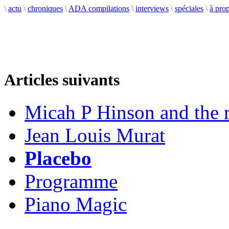
\
actu
\
chroniques
\
ADA compilations
\
interviews
\
spéciales
\
à pro
Articles suivants
Micah P Hinson and the r
Jean Louis Murat
Placebo
Programme
Piano Magic