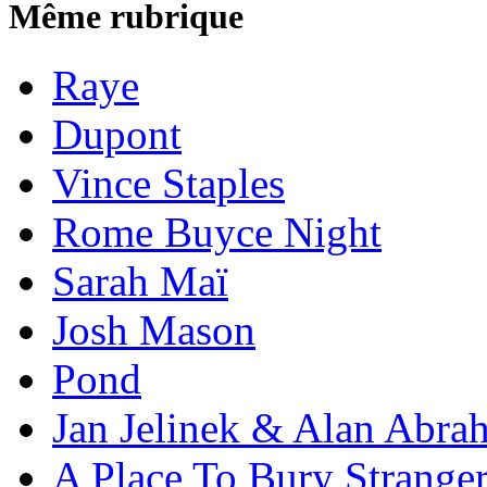
Même rubrique
Raye
Dupont
Vince Staples
Rome Buyce Night
Sarah Maï
Josh Mason
Pond
Jan Jelinek & Alan Abra
A Place To Bury Strange