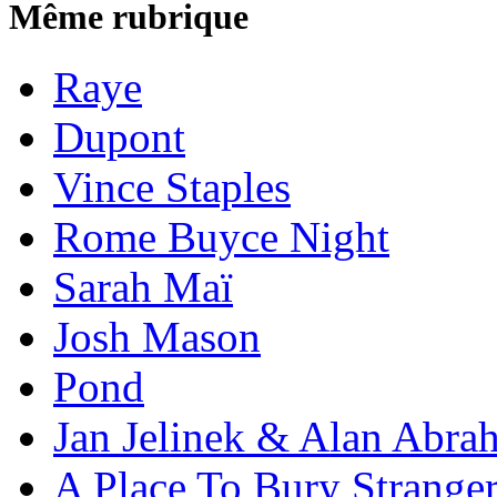
Même rubrique
Raye
Dupont
Vince Staples
Rome Buyce Night
Sarah Maï
Josh Mason
Pond
Jan Jelinek & Alan Abra
A Place To Bury Strange