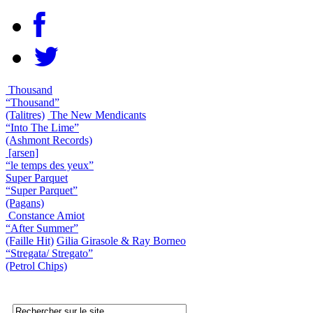
Thousand
“Thousand”
(Talitres)
The New Mendicants
“Into The Lime”
(Ashmont Records)
[arsen]
“le temps des yeux”
Super Parquet
“Super Parquet”
(Pagans)
Constance Amiot
“After Summer”
(Faille Hit)
Gilia Girasole & Ray Borneo
“Stregata/ Stregato”
(Petrol Chips)