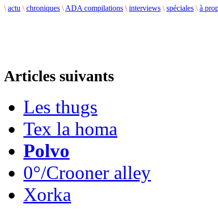
\
actu
\
chroniques
\
ADA compilations
\
interviews
\
spéciales
\
à pro
Articles suivants
Les thugs
Tex la homa
Polvo
0°/Crooner alley
Xorka