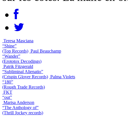
Teresa Masciana
“Shine”
(Top Records)
Paul Beauchamp
“Wander”
(Erototox Decodings)
Patrik Fitzgerald
“Subliminal Alienatio”
(Crispin Glover Records)
Palma Violets
“180”
(Rough Trade Records)
FKT
“out”
Marisa Anderson
“The Anthology of”
(Thrill Jockey records)