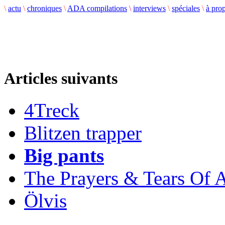
\
actu
\
chroniques
\
ADA compilations
\
interviews
\
spéciales
\
à pro
Articles suivants
4Treck
Blitzen trapper
Big pants
The Prayers & Tears Of A
Ölvis