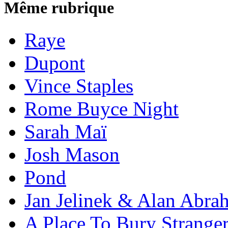
Même rubrique
Raye
Dupont
Vince Staples
Rome Buyce Night
Sarah Maï
Josh Mason
Pond
Jan Jelinek & Alan Abra
A Place To Bury Strange